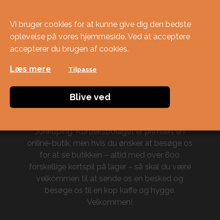
Vi bruger cookies for at kunne give dig den bedste
oplevelse på vores hjemmeside. Ved at acceptere
accepterer du brugen af ​​cookies.
Læs mere
Tilpasse
Om os
Blive ved
Kortleksbolaget startede i foråret 2019 og
befinder sig i Habo, ca. 20 kilometer nord for
Jönköping. Kortleksbolaget er primært en
online-butik, men hvis du ønsker at besøge os
for at se butikken – altid med over 600
forskellige kortspil på lager – så skal du være
velkommen til at sende os en besked og
besøge os til en kop kaffe og hygge.
Velkommen!