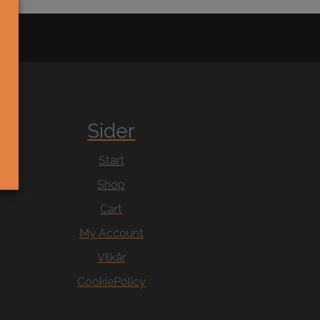
Sider
Start
Shop
Cart
My Account
Vilkår
CookiePolicy