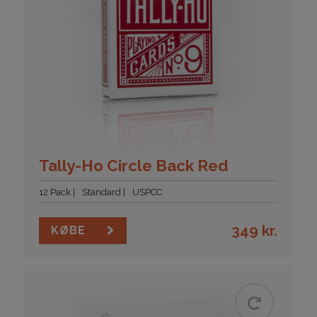
Tally-Ho Circle Back Red
12 Pack
Standard
USPCC
349
kr.
KØBE