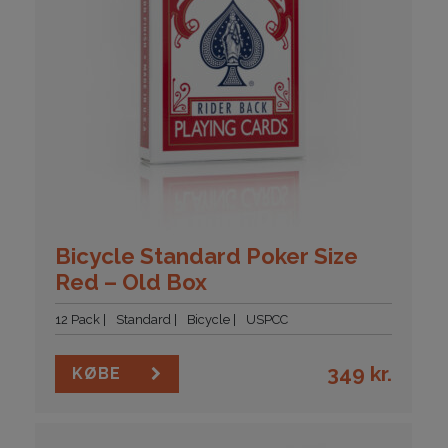
Bicycle Standard Poker Size
Red – Old Box
12 Pack
Standard
Bicycle
USPCC
349
kr.
KØBE