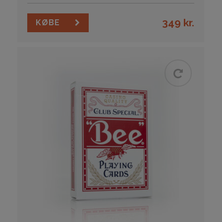
349
kr.
KØBE