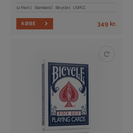
12 Pack
Standard
Bicycle
USPCC
349
kr.
KØBE