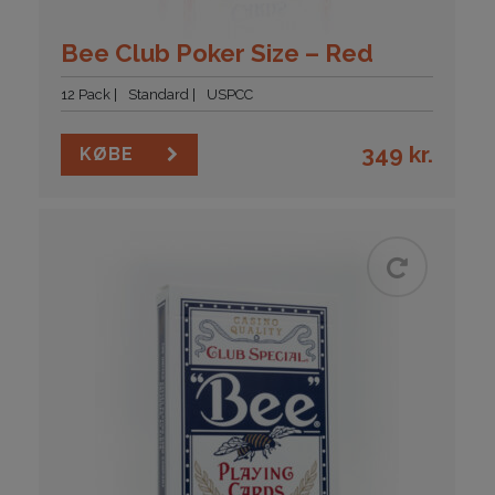
Bee Club Poker Size – Red
12 Pack
Standard
USPCC
349
kr.
KØBE