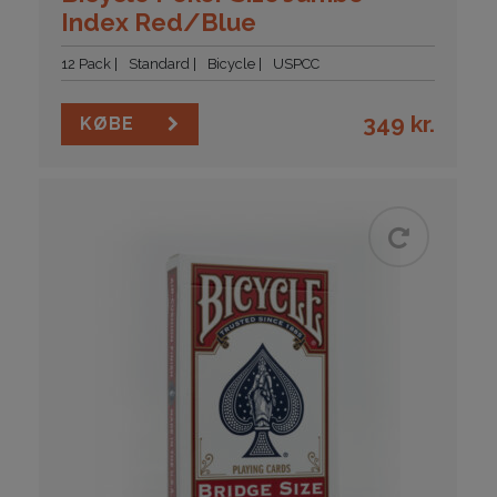
Index Red/Blue
12 Pack
Standard
Bicycle
USPCC
349
kr.
KØBE