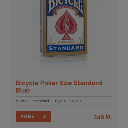
Bicycle Poker Size Standard
Blue
12 Pack
Standard
Bicycle
USPCC
349
kr.
KØBE