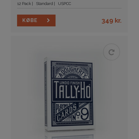
12 Pack
Standard
USPCC
349
kr.
KØBE