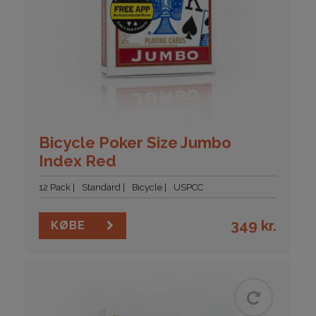
Bicycle Poker Size Jumbo
Index Red
12 Pack
Standard
Bicycle
USPCC
349
kr.
KØBE