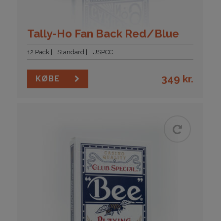
Tally-Ho Fan Back Red/Blue
12 Pack
Standard
USPCC
349
kr.
KØBE