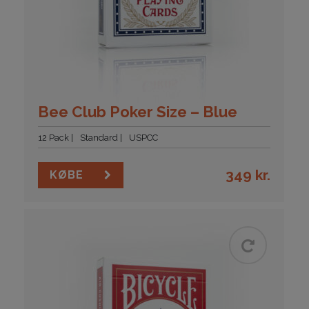
Bee Club Poker Size – Blue
12 Pack
Standard
USPCC
349
kr.
KØBE