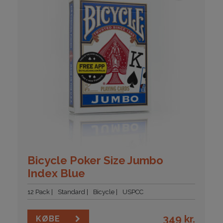
Bicycle Poker Size Jumbo
Index Blue
12 Pack
Standard
Bicycle
USPCC
349
kr.
KØBE