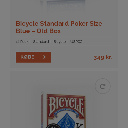
Bicycle Standard Poker Size
Blue – Old Box
12 Pack
Standard
Bicycle
USPCC
349
kr.
KØBE