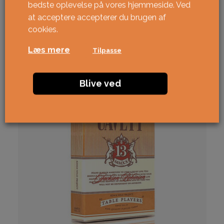
Accepter
cookies for at se indholdet.
bedste oplevelse på vores hjemmeside. Ved
at acceptere accepterer du brugen af ​​
Relaterede varer
cookies.
Læs mere
Tilpasse
Blive ved