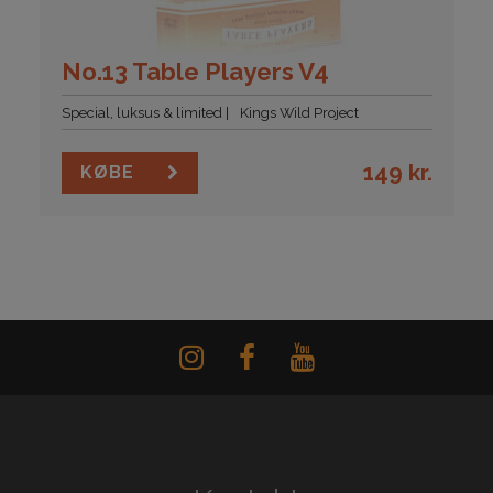
No.13 Table Players V4
Special, luksus & limited
Kings Wild Project
149
kr.
KØBE