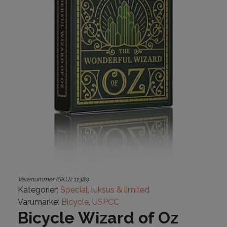
Varenummer (SKU):
11389
Kategorier:
Special, luksus & limited
Varumärke:
Bicycle
,
USPCC
Bicycle Wizard of Oz