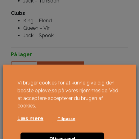
Jack – TenSoon
Clubs
King – Elend
Queen – Vin
Jack – Spook
På lager
Mistborn antal
KØBE
Vi bruger cookies for at kunne give dig den
bedste oplevelse på vores hjemmeside. Ved
at acceptere accepterer du brugen af ​​
cookies.
Læs mere
Tilpasse