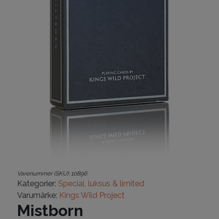
Varenummer (SKU):
10896
Kategorier:
Special, luksus & limited
Varumärke:
Kings Wild Project
Mistborn