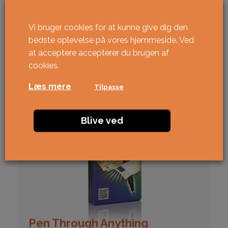
Vi bruger cookies for at kunne give dig den
bedste oplevelse på vores hjemmeside. Ved
at acceptere accepterer du brugen af ​​
cookies.
Læs mere
Tilpasse
Blive ved
Pen Through Anything