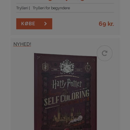
Trylleri
Trylleri for begyndere
69
kr.
KØBE
NYHED!