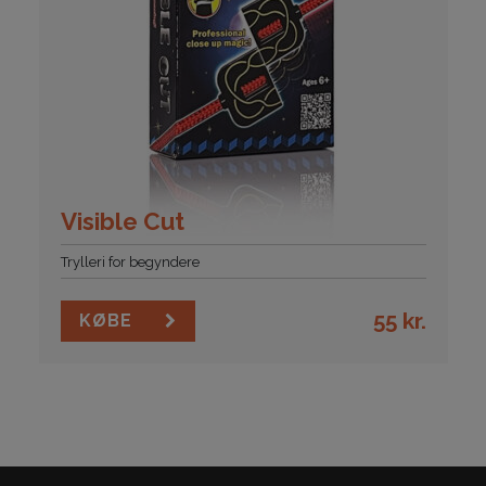
Visible Cut
Trylleri for begyndere
55
kr.
KØBE