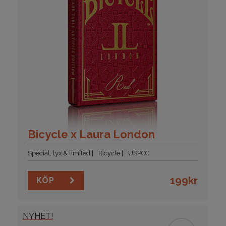
Bicycle x Laura London
Special, lyx & limited
Bicycle
USPCC
199
kr
KÖP
NYHET!