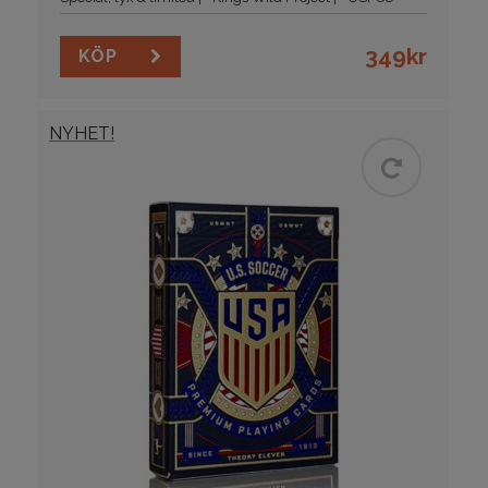
349
kr
KÖP
NYHET!