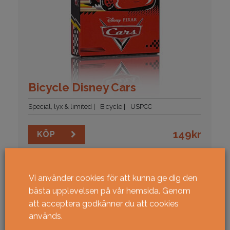
Bicycle Disney Cars
Special, lyx & limited
Bicycle
USPCC
149
kr
KÖP
NYHET!
Vi använder cookies för att kunna ge dig den
bästa upplevelsen på vår hemsida. Genom
att acceptera godkänner du att cookies
används.