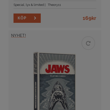
Special, lyx & limited
Theory11
169
kr
KÖP
NYHET!