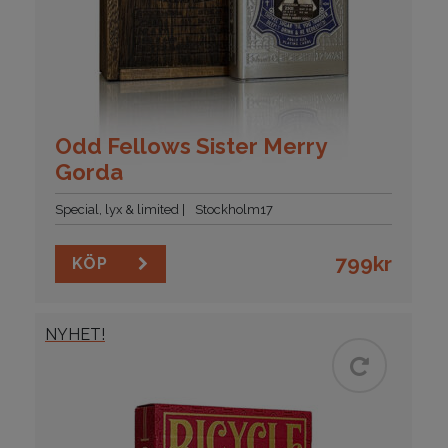
Odd Fellows Sister Merry
Gorda
Special, lyx & limited
Stockholm17
799
kr
KÖP
NYHET!