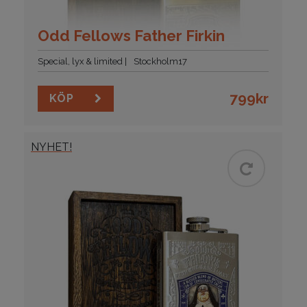
Odd Fellows Father Firkin
Special, lyx & limited
Stockholm17
799
kr
KÖP
NYHET!