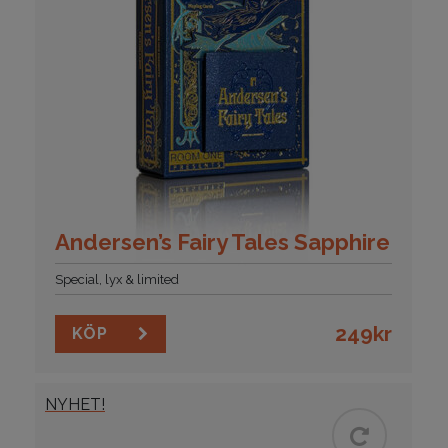
Andersen’s Fairy Tales Sapphire
Special, lyx & limited
249
kr
KÖP
NYHET!