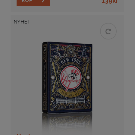
139
kr
KÖP
NYHET!