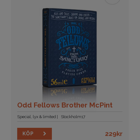
Odd Fellows Brother McPint
Special, lyx & limited
Stockholm17
229
kr
KÖP