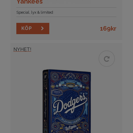
Yankees
Special, lyx & limited
169
kr
KÖP
NYHET!