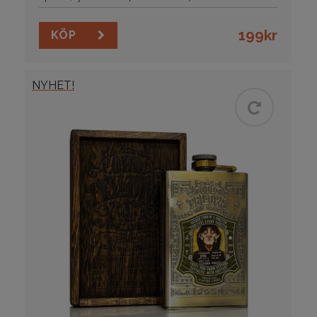
199
kr
KÖP
NYHET!