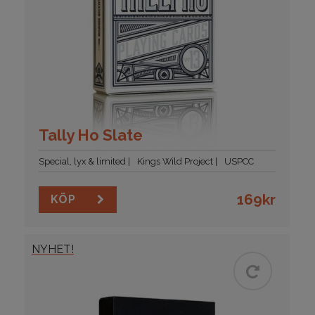
Tally Ho Slate
Special, lyx & limited
Kings Wild Project
USPCC
169
kr
KÖP
NYHET!