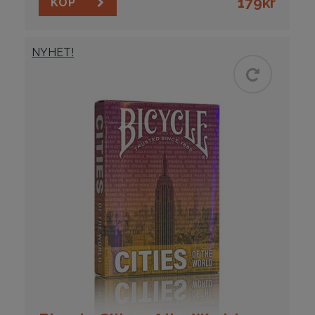
179
kr
KÖP
NYHET!