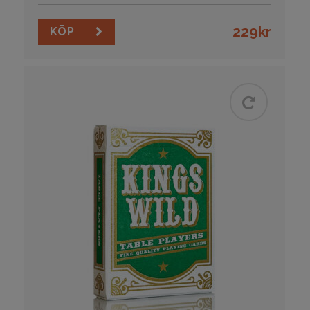
229
kr
KÖP