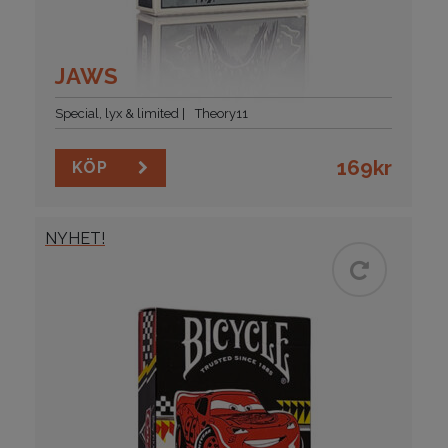
JAWS
Special, lyx & limited
Theory11
169
kr
KÖP
NYHET!