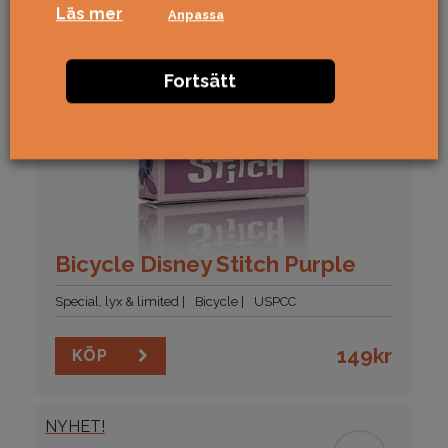
Läs mer
Anpassa
Fortsätt
Bicycle Disney Stitch Purple
Special, lyx & limited
Bicycle
USPCC
149
kr
KÖP
NYHET!