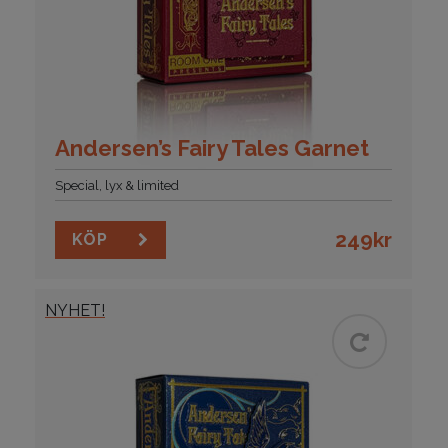
Andersen’s Fairy Tales Garnet
Special, lyx & limited
249
kr
KÖP
NYHET!