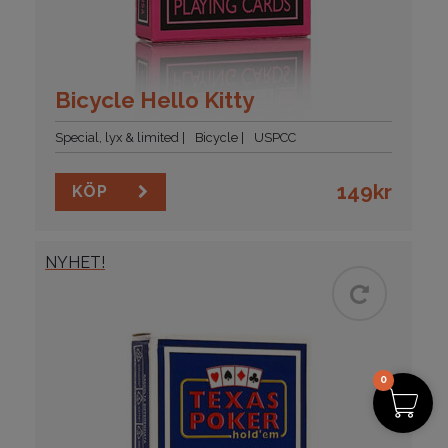
Bicycle Hello Kitty
Special, lyx & limited
Bicycle
USPCC
149
kr
KÖP
NYHET!
0