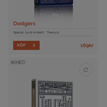
Dodgers
Special, lyx & limited
Theory11
169
kr
KÖP
NYHET!