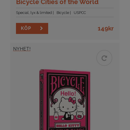
Bicycle Cities of the World
Special, lyx & limited
Bicycle
USPCC
149
kr
KÖP
NYHET!