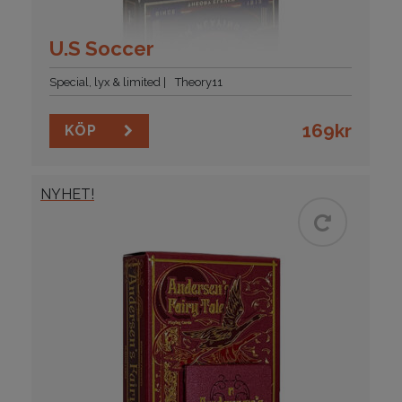
U.S Soccer
Special, lyx & limited
Theory11
169
kr
KÖP
NYHET!