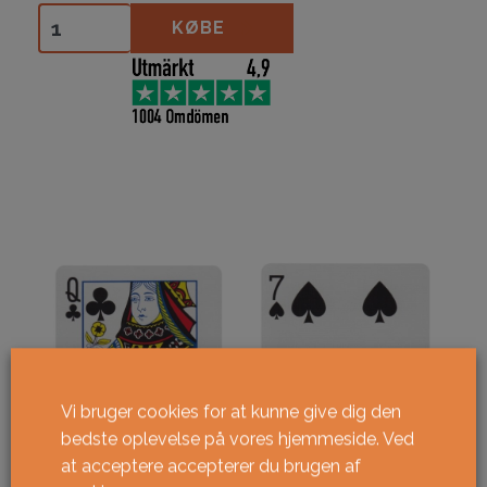
Ace Fulton's Classic Edition- Red antal
KØBE
Vi bruger cookies for at kunne give dig den
bedste oplevelse på vores hjemmeside. Ved
at acceptere accepterer du brugen af ​​