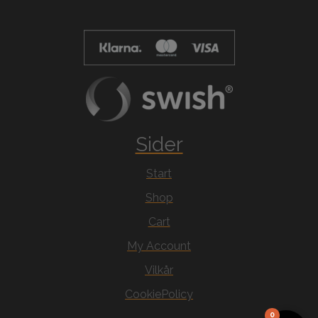
Sider
Start
Shop
Cart
My Account
Vilkår
CookiePolicy
0