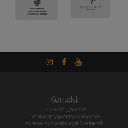
Kontakt
Tlf: +46 70-9792007
E-mail: jimmy@kortleksbolaget.se
Adresse: Kortleksbolaget Sverige AB