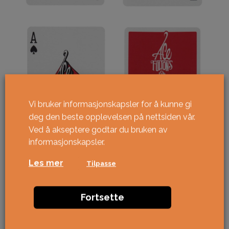
Vi bruker informasjonskapsler for å kunne gi
deg den beste opplevelsen på nettsiden vår.
Ved å akseptere godtar du bruken av
informasjonskapsler.
Les mer
Tilpasse
Fortsette