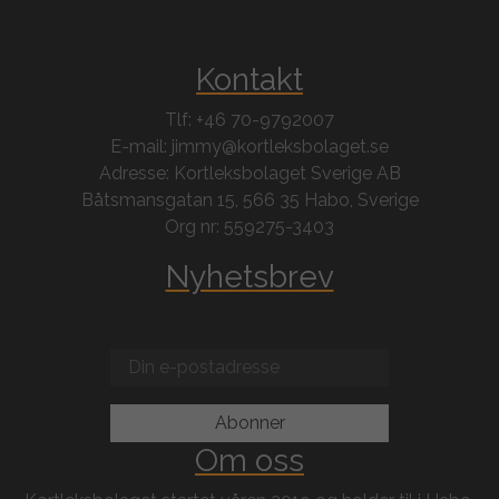
Kontakt
Tlf: +46 70-9792007
E-mail: jimmy@kortleksbolaget.se
Adresse: Kortleksbolaget Sverige AB
Båtsmansgatan 15, 566 35 Habo, Sverige
Org nr: 559275-3403
Nyhetsbrev
Om oss