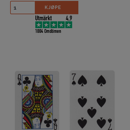
Ace Fulton's Classic Edition- Red antall
KJØPE