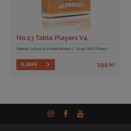
No.13 Table Players V4
Spesial, luksus & limited edition
Kings Wild Project
199
kr
KJØPE