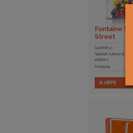
Fontaine S
Street
Cardistry
Spesial, luksus & limi
edition
Fontaine
KJØPE