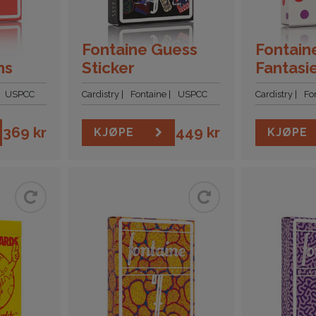
Fontaine Guess
Fontain
ns
Sticker
Fantasi
USPCC
Cardistry
Fontaine
USPCC
Cardistry
Fo
369
kr
449
kr
KJØPE
KJØPE