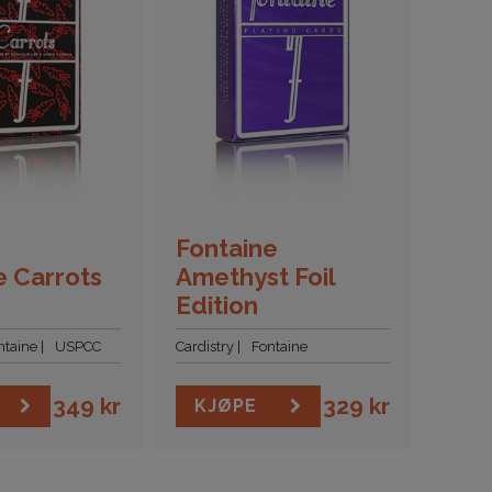
Fontaine
e Carrots
Amethyst Foil
Edition
ntaine
USPCC
Cardistry
Fontaine
349
kr
329
kr
KJØPE