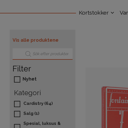
Kortstokker
Va
Vis alle produktene
Products search
Filter
Nyhet
Kategori
Cardistry
(64)
Salg
(1)
Spesial, luksus &