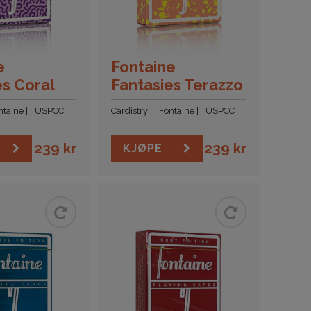
e
Fontaine
es Coral
Fantasies Terazzo
ntaine
USPCC
Cardistry
Fontaine
USPCC
239
kr
239
kr
KJØPE