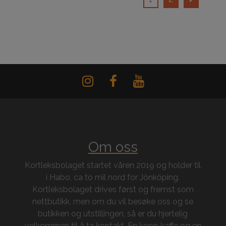
Om oss
Kortleksbolaget startet våren 2019 og holder til
i Habo, ca to mil nord for Jönköping.
Kortleksbolaget drives først og fremst som
nettbutikk, men om du vil besøke oss og se
butikken og utstillingen, så er du hjertelig
velkommen til å ta kontakt. En kopp kaffe og en