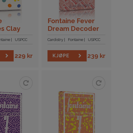
e
Fontaine Fever
es Clay
Dream Decoder
ntaine
USPCC
Cardistry
Fontaine
USPCC
229
kr
239
kr
KJØPE