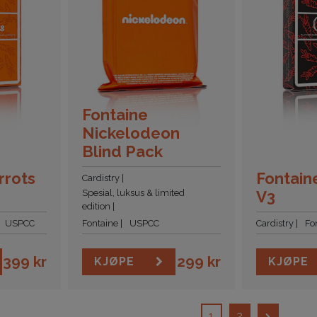
Fontaine
Nickelodeon
Blind Pack
rrots
Fontain
Cardistry
Spesial, luksus & limited
V3
edition
USPCC
Fontaine
USPCC
Cardistry
Fo
399
kr
299
kr
KJØPE
KJØPE
1
2