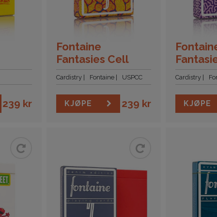
Fontaine
Fontain
Fantasies Cell
Fantasi
Cardistry
Fontaine
USPCC
Cardistry
Fo
239
kr
239
kr
KJØPE
KJØPE