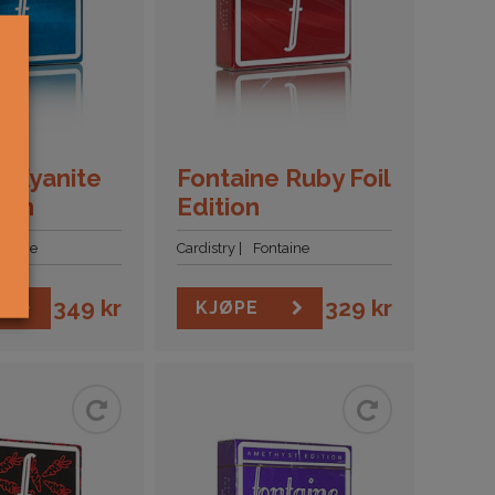
e Kyanite
Fontaine Ruby Foil
tion
Edition
ntaine
Cardistry
Fontaine
349
kr
329
kr
KJØPE