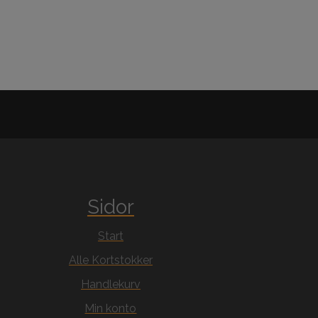
Sidor
Start
Alle Kortstokker
Handlekurv
Min konto