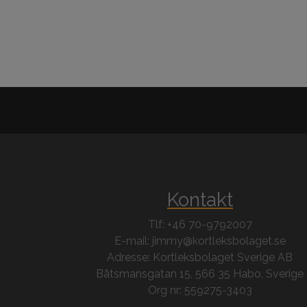
Kontakt
Tlf: +46 70-9792007
E-mail: jimmy@kortleksbolaget.se
Adresse: Kortleksbolaget Sverige AB
Båtsmansgatan 15, 566 35 Habo, Sverige
Org nr: 559275-3403