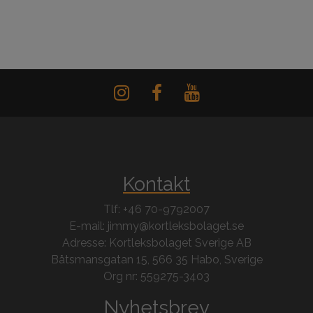
Kontakt
Tlf: +46 70-9792007
E-mail: jimmy@kortleksbolaget.se
Adresse: Kortleksbolaget Sverige AB
Båtsmansgatan 15, 566 35 Habo, Sverige
Org nr: 559275-3403
Nyhetsbrev