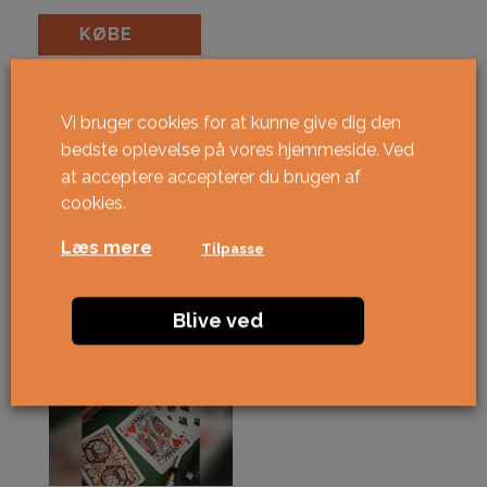
Antler Persimmon antal
KØBE
Vi bruger cookies for at kunne give dig den
bedste oplevelse på vores hjemmeside. Ved
at acceptere accepterer du brugen af ​​
cookies.
Læs mere
Tilpasse
Blive ved