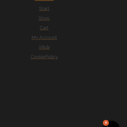
Start
Shop
Cart
My Account
Vilkår
CookiePolicy
0