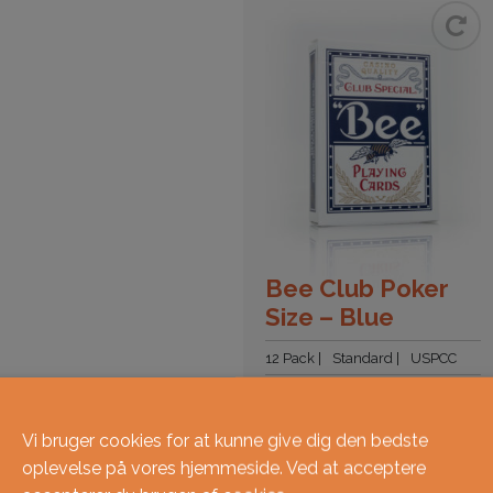
Bee Club Poker
Size – Blue
12 Pack
Standard
USPCC
349
kr.
KØBE
Vi bruger cookies for at kunne give dig den bedste
oplevelse på vores hjemmeside. Ved at acceptere