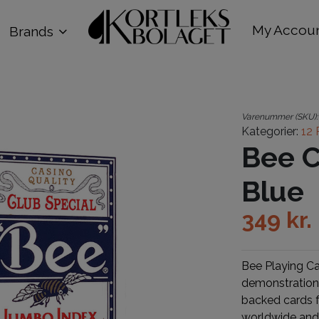
My Accou
Brands
Varenummer (SKU)
Kategorier:
12 
Bee C
Blue
349
kr.
Bee Playing C
demonstration 
backed cards f
worldwide and 