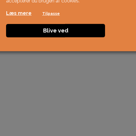
accepterer du brugen af ​​cookies.
Læs mere
Tilpasse
Blive ved