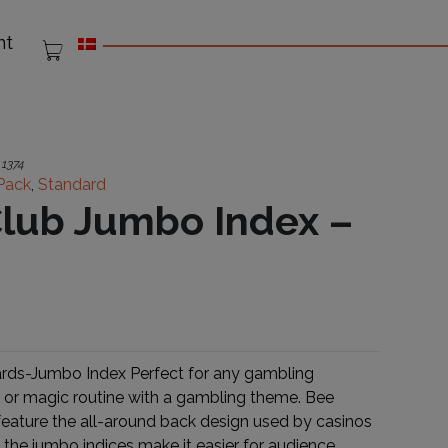
nt
:
1374
Pack
,
Standard
lub Jumbo Index –
ards-Jumbo Index Perfect for any gambling
or magic routine with a gambling theme. Bee
eature the all-around back design used by casinos
the jumbo indices make it easier for audience