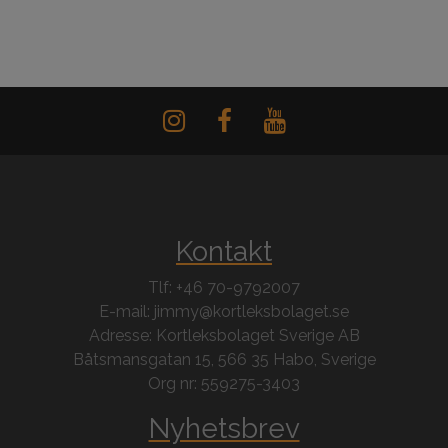
Kontakt
Tlf: +46 70-9792007
E-mail: jimmy@kortleksbolaget.se
Adresse: Kortleksbolaget Sverige AB
Båtsmansgatan 15, 566 35 Habo, Sverige
Org nr: 559275-3403
Nyhetsbrev