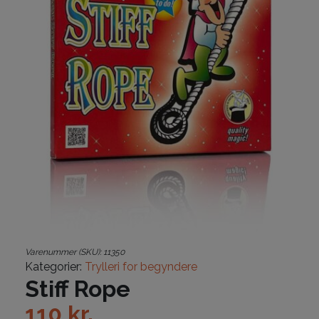
Varenummer (SKU):
11350
Kategorier:
Trylleri for begyndere
Stiff Rope
110
kr.