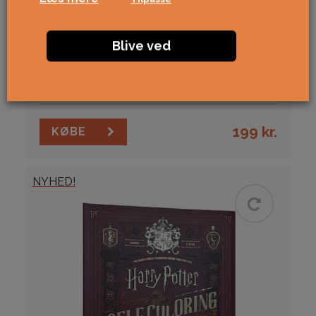
Blive ved
Invisible Zone
Trylleri
Trylleri for begyndere
199
kr.
KØBE
NYHED!