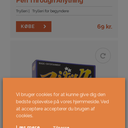
Pen Through Anything
Trylleri
Trylleri for begyndere
69
kr.
KØBE
Vi bruger cookies for at kunne give dig den
bedste oplevelse på vores hjemmeside. Ved
at acceptere accepterer du brugen af ​​
cookies.
Læs mere
Tilpasse