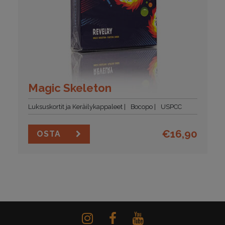
Magic Skeleton
Luksuskortit ja Keräilykappaleet
Bocopo
USPCC
€
16,90
OSTA