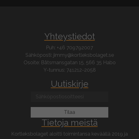
Yhteystiedot
Puh: +46 709792007
Sähköposti: jimmy@kortleksbolaget.se
Osoite: Båtsmansgatan 15, 566 35 Habo
Y-tunnus: 741212-2058
Uutiskirje
Tietoja meistä
Kortleksbolaget aloitti toimintansa keväällä 2019 ja