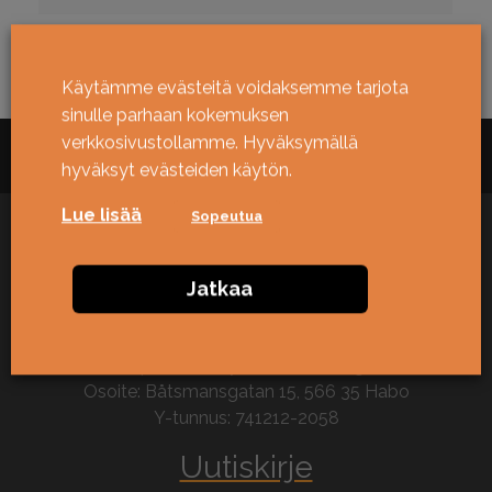
Käytämme evästeitä voidaksemme tarjota
sinulle parhaan kokemuksen
verkkosivustollamme. Hyväksymällä
hyväksyt evästeiden käytön.
Lue lisää
Sopeutua
Jatkaa
Yhteystiedot
Puh: +46 709792007
Sähköposti: jimmy@kortleksbolaget.se
Osoite: Båtsmansgatan 15, 566 35 Habo
Y-tunnus: 741212-2058
Uutiskirje