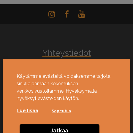
Yhteystiedot
Puh: +46 709792007
Sähköposti: jimmy@kortleksbolaget.se
Käytämme evästeitä voidaksemme tarjota
Osoite: Båtsmansgatan 15, 566 35 Habo
sinulle parhaan kokemuksen
Y-tunnus: 741212-2058
verkkosivustollamme. Hyväksymällä
Uutiskirje
hyväksyt evästeiden käytön.
Lue lisää
Sopeutua
Jatkaa