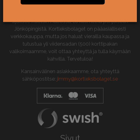
Tietoja meistä
Kortleksbolaget aloitti toimintansa keväällä 2019 ja
sijaitsee Ruotsin Habossa, 18 kilometriä pohjoiseen
Jönköpingistä. Kortleksbolaget on pääasiallisesti
verkkokauppa, mutta jos haluat vierailla kaupassa ja
tutustua yli viidensadan (500) korttipakan
valikoimaamme, voit ottaa yhteyttä ja tulla käymään
kahvilla. Tervetuloa!
Kansainvälinen asiakkaamme, ota yhteyttä
sähköpostitse:
jimmy@kortleksbolaget.se
Sivut