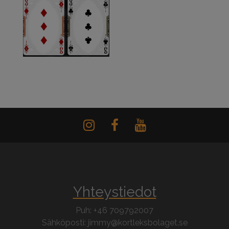
Yhteystiedot
Puh: +46 709792007
Sähköposti: jimmy@kortleksbolaget.se