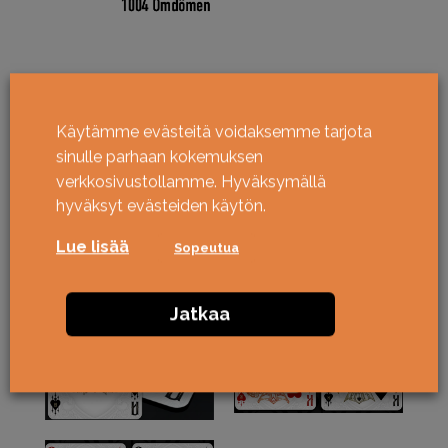
Käytämme evästeitä voidaksemme tarjota
sinulle parhaan kokemuksen
verkkosivustollamme. Hyväksymällä
hyväksyt evästeiden käytön.
Lue lisää
Sopeutua
Jatkaa