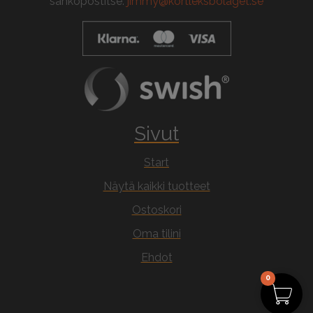
sähköpostitse:
jimmy@kortleksbolaget.se
Sivut
Start
Näytä kaikki tuotteet
Ostoskori
Oma tilini
Ehdot
0