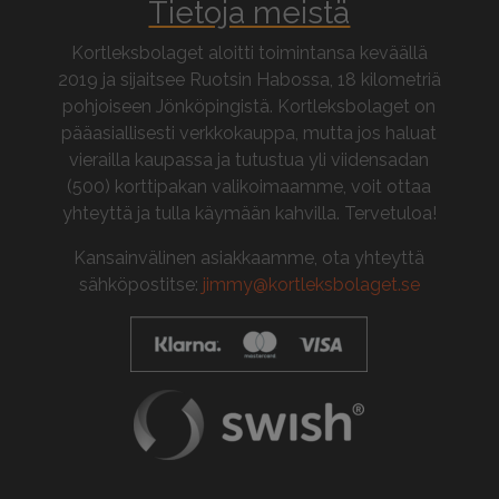
Tietoja meistä
Kortleksbolaget aloitti toimintansa keväällä
2019 ja sijaitsee Ruotsin Habossa, 18 kilometriä
pohjoiseen Jönköpingistä. Kortleksbolaget on
pääasiallisesti verkkokauppa, mutta jos haluat
vierailla kaupassa ja tutustua yli viidensadan
(500) korttipakan valikoimaamme, voit ottaa
yhteyttä ja tulla käymään kahvilla. Tervetuloa!
Kansainvälinen asiakkaamme, ota yhteyttä
sähköpostitse:
jimmy@kortleksbolaget.se