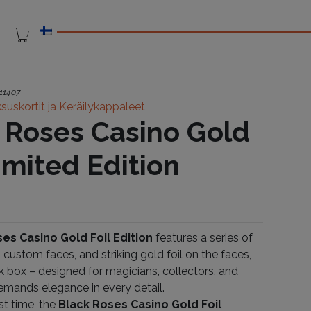
11407
suskortit ja Keräilykappaleet
 Roses Casino Gold
Limited Edition
es Casino Gold Foil Edition
features a series of
 custom faces, and striking gold foil on the faces,
k box – designed for magicians, collectors, and
mands elegance in every detail.
rst time, the
Black Roses Casino Gold Foil