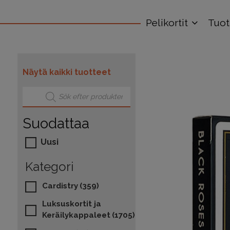
Pelikortit
Tuo
Näytä kaikki tuotteet
Products search
Suodattaa
Uusi
Kategori
Cardistry
(359)
Luksuskortit ja
Keräilykappaleet
(1705)