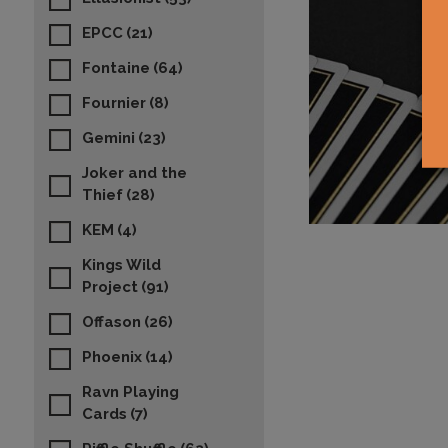
EPCC
(21)
Fontaine
(64)
Fournier
(8)
Gemini
(23)
Joker and the
Thief
(28)
KEM
(4)
Kings Wild
Project
(91)
Offason
(26)
Phoenix
(14)
Ravn Playing
Cards
(7)