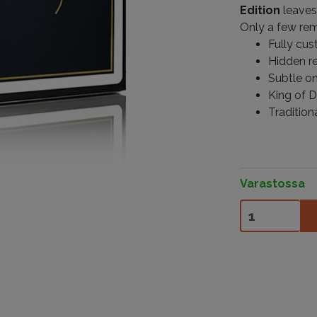
Edition
leaves 
Only a few rem
Fully cu
Hidden re
Subtle o
King of 
Tradition
Varastossa
Black Roses Ca