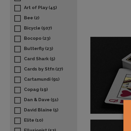
Art of Play
(45)
Bee
(2)
Bicycle
(507)
Bocopo
(23)
Butterfly
(23)
Card Shark
(5)
Cards by Stfn
(27)
Cartamundi
(91)
Copag
(19)
Dan & Dave
(51)
David Blaine
(5)
Elite
(10)
Ellusionist
(53)