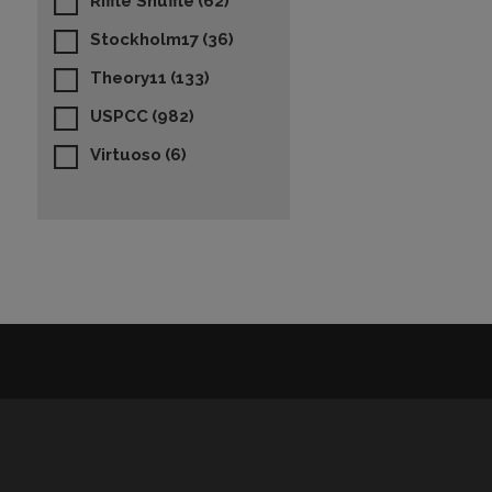
Riffle Shuffle
(62)
Stockholm17
(36)
Theory11
(133)
USPCC
(982)
Virtuoso
(6)