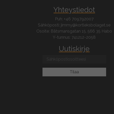
Yhteystiedot
Puh: +46 709792007
Sähköposti: jimmy@kortleksbolaget.se
Osoite: Båtsmansgatan 15, 566 35 Habo
Y-tunnus: 741212-2058
Uutiskirje