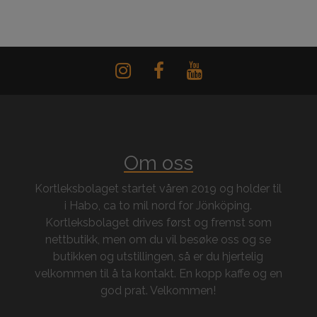
Om oss
Kortleksbolaget startet våren 2019 og holder til
i Habo, ca to mil nord for Jönköping.
Kortleksbolaget drives først og fremst som
nettbutikk, men om du vil besøke oss og se
butikken og utstillingen, så er du hjertelig
velkommen til å ta kontakt. En kopp kaffe og en
god prat. Velkommen!