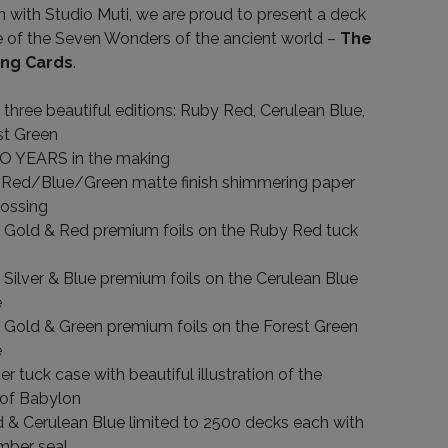
on with Studio Muti, we are proud to present a deck
e of the Seven Wonders of the ancient world –
The
ing Cards
.
three beautiful editions: Ruby Red, Cerulean Blue,
st Green
 YEARS in the making
Red/Blue/Green matte finish shimmering paper
ossing
g Gold & Red premium foils on the Ruby Red tuck
 Silver & Blue premium foils on the Cerulean Blue
e
 Gold & Green premium foils on the Forest Green
e
er tuck case with beautiful illustration of the
of Babylon
 & Cerulean Blue limited to 2500 decks each with
mber seal