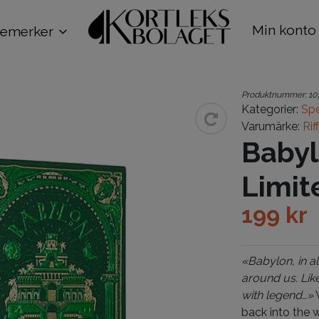
Min konto
remerker
Produktnummer:
10
Kategorier:
Spe
Varumärke:
Rif
Babyl
Limit
199
kr
«Babylon, in al
around us. Lik
with legend…»
W
back into the 