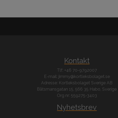
Kontakt
Tlf: +46 70-9792007
E-mail: jimmy@kortleksbolaget.se
Adresse: Kortleksbolaget Sverige AB
Båtsmansgatan 15, 566 35 Habo, Sverige
Org nr: 559275-3403
Nyhetsbrev