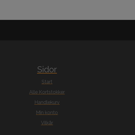
Sidor
Start
Alle Kortstokker
Handlekurv
Min konto
Vilkår