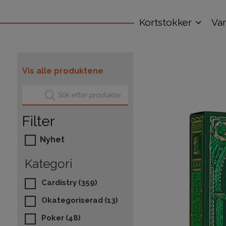
Kortstokker
Va
Vis alle produktene
Products search
Filter
Nyhet
Kategori
Cardistry
(359)
Okategoriserad
(13)
Poker
(48)