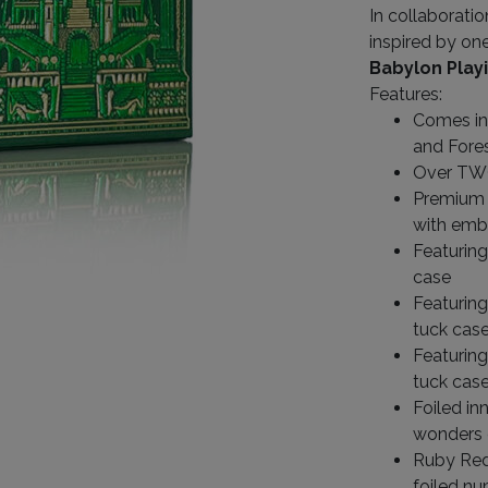
In collaborati
inspired by on
Babylon Play
Features:
Comes in 
and Fore
Over TWO
Premium 
with emb
Featurin
case
Featuring
tuck cas
Featuring
tuck cas
Foiled inn
wonders 
Ruby Red
foiled nu