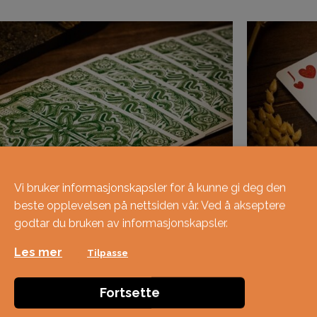
Vi bruker informasjonskapsler for å kunne gi deg den
beste opplevelsen på nettsiden vår. Ved å akseptere
godtar du bruken av informasjonskapsler.
Les mer
Tilpasse
Fortsette