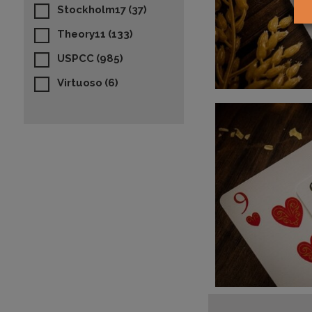
Stockholm17
(37)
Theory11
(133)
USPCC
(985)
Virtuoso
(6)