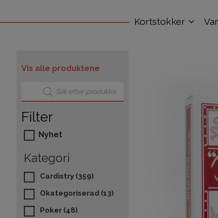
Kortstokker
Va
Vis alle produktene
Products search
Filter
Nyhet
Kategori
Cardistry
(359)
Okategoriserad
(13)
Poker
(48)