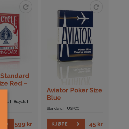
 Standard
ize Red –
Aviator Poker Size
x
Blue
ndard
Bicycle
Standard
USPCC
599
kr
45
kr
KJØPE