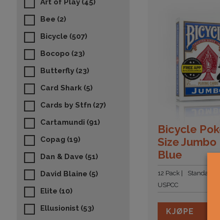
Art of Play
(45)
Bee
(2)
Bicycle
(507)
Bocopo
(23)
Butterfly
(23)
Card Shark
(5)
Cards by Stfn
(27)
Cartamundi
(91)
Bicycle Pok
Copag
(19)
Size Jumbo
Blue
Dan & Dave
(51)
12 Pack
Standard
David Blaine
(5)
USPCC
Elite
(10)
Ellusionist
(53)
KJØPE