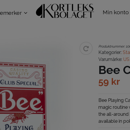
Min konto
remerker
Produktnummer:
10
Kategorier:
St
Varumärke:
US
Bee C
59
kr
Bee Playing Ca
magic routine 
the all-around
available in po