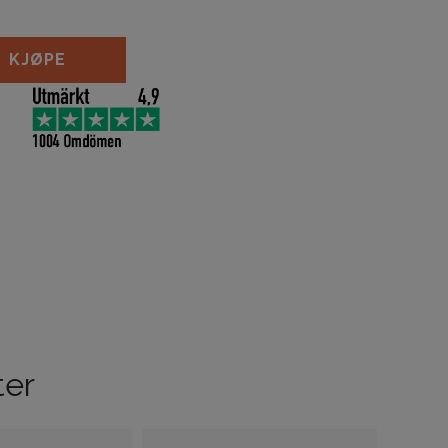
 antall
KJØPE
ter