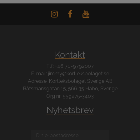
Kontakt
Tlf: +46 70-9792007
E-mail: jimmy@kortleksbolaget.se
Adresse: Kortleksbolaget Sverige AB
Båtsmansgatan 15, 566 35 Habo, Sverige
Org nr: 559275-3403
Nyhetsbrev