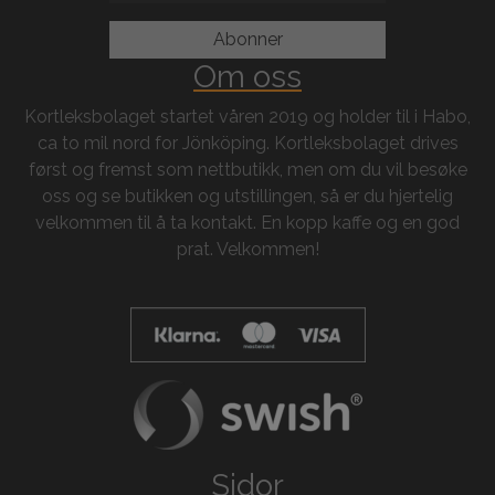
Om oss
Kortleksbolaget startet våren 2019 og holder til i Habo,
ca to mil nord for Jönköping. Kortleksbolaget drives
først og fremst som nettbutikk, men om du vil besøke
oss og se butikken og utstillingen, så er du hjertelig
velkommen til å ta kontakt. En kopp kaffe og en god
prat. Velkommen!
Sidor