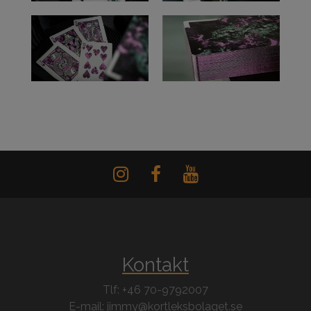
Kontakt
Tlf: +46 70-9792007
E-mail: jimmy@kortleksbolaget.se