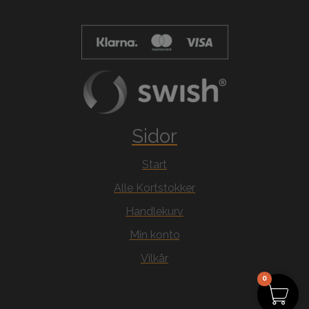
Sidor
Start
Alle Kortstokker
Handlekurv
Min konto
Vilkår
0