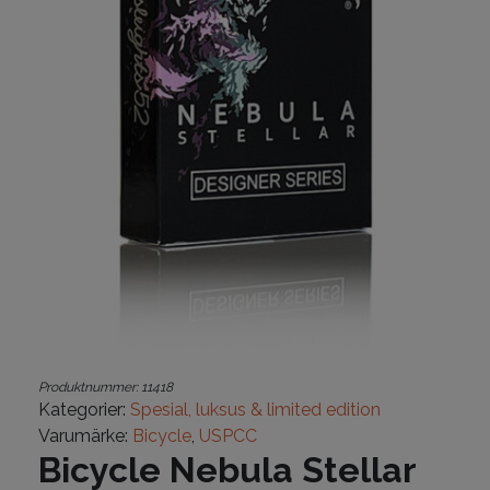
Produktnummer:
11418
Kategorier:
Spesial, luksus & limited edition
Varumärke:
Bicycle
,
USPCC
Bicycle Nebula Stellar