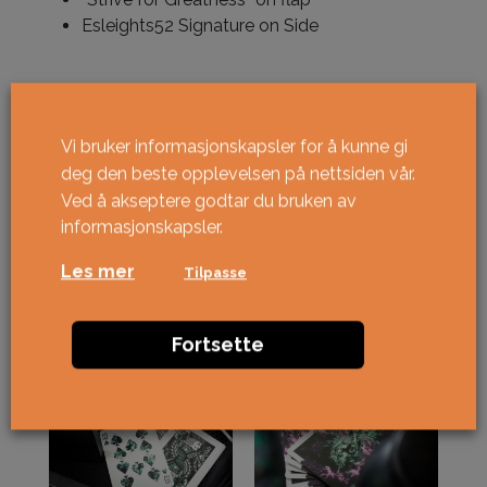
Esleights52 Signature on Side
På lager
Bicycle Nebula Stellar Gilded Purple antall
Vi bruker informasjonskapsler for å kunne gi
KJØPE
deg den beste opplevelsen på nettsiden vår.
Ved å akseptere godtar du bruken av
informasjonskapsler.
Les mer
Tilpasse
Fortsette