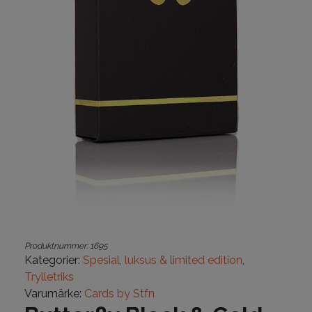
Produktnummer:
1695
Kategorier:
Spesial, luksus & limited edition
,
Trylletriks
Varumärke:
Cards by Stfn