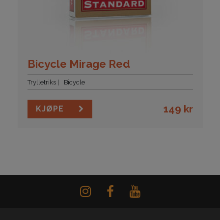
Bicycle Mirage Red
Trylletriks
Bicycle
149
kr
KJØPE