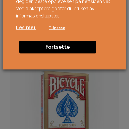
deg den beste opplevelsen på nettsiden vår.
Ved å akseptere godtar du bruken av
informasjonskapsler.
Les mer
Tilpasse
Relaterte produkter
Fortsette