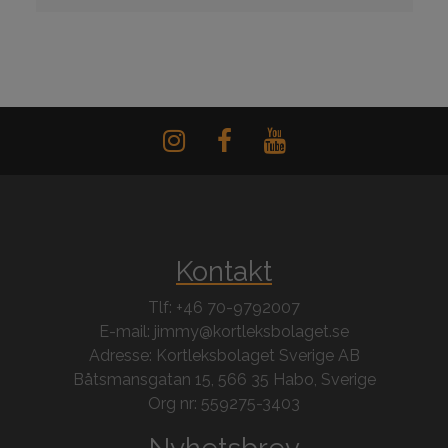
Kontakt
Tlf: +46 70-9792007
E-mail: jimmy@kortleksbolaget.se
Adresse: Kortleksbolaget Sverige AB
Båtsmansgatan 15, 566 35 Habo, Sverige
Org nr: 559275-3403