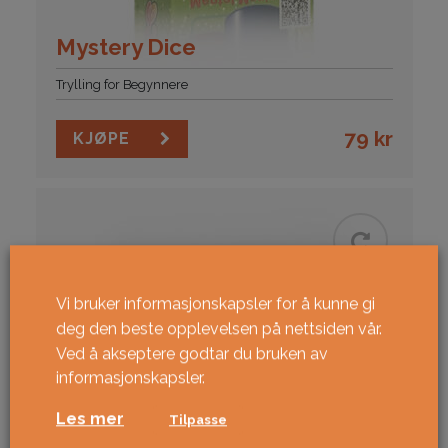
Mystery Dice
Trylling for Begynnere
79
kr
KJØPE
Vi bruker informasjonskapsler for å kunne gi
deg den beste opplevelsen på nettsiden vår.
Ved å akseptere godtar du bruken av
informasjonskapsler.
Les mer
Tilpasse