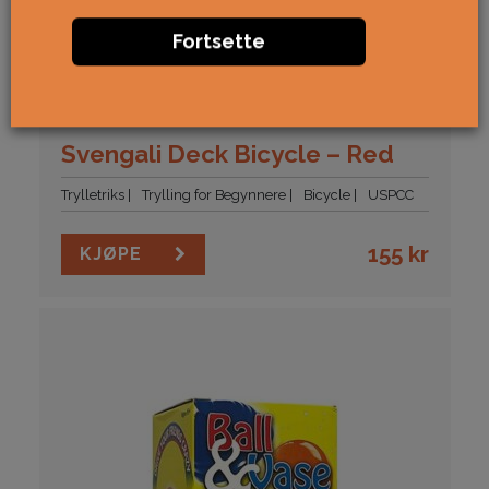
Fortsette
Svengali Deck Bicycle – Red
Trylletriks
Trylling for Begynnere
Bicycle
USPCC
155
kr
KJØPE