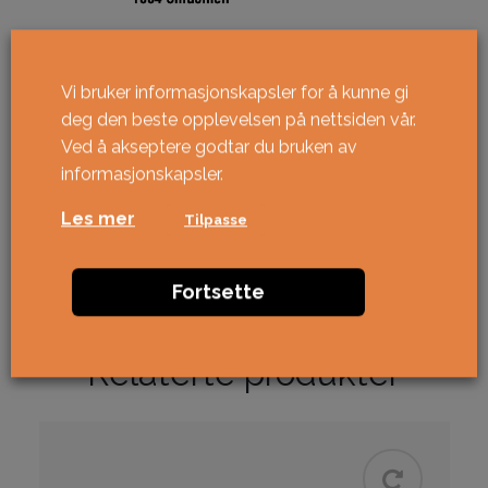
Vi bruker informasjonskapsler for å kunne gi
deg den beste opplevelsen på nettsiden vår.
Ved å akseptere godtar du bruken av
informasjonskapsler.
Les mer
Tilpasse
Fortsette
Relaterte produkter