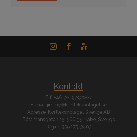
Kontakt
Tlf: +46 70-9792007
E-mail: jimmy@kortleksbolaget.se
Adresse: Kortleksbolaget Sverige AB
Båtsmansgatan 15, 566 35 Habo, Sverige
Org nr: 559275-3403