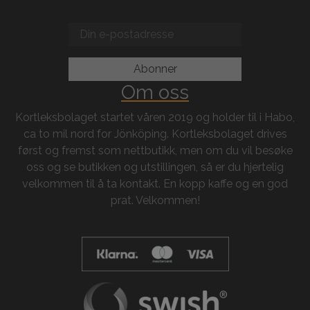
Om oss
Kortleksbolaget startet våren 2019 og holder til i Habo,
ca to mil nord for Jönköping. Kortleksbolaget drives
først og fremst som nettbutikk, men om du vil besøke
oss og se butikken og utstillingen, så er du hjertelig
velkommen til å ta kontakt. En kopp kaffe og en god
prat. Velkommen!