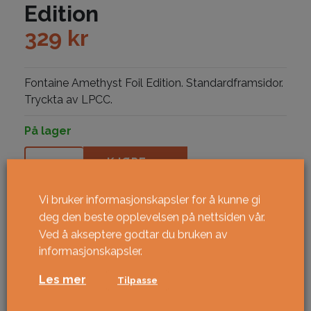
Edition
329
kr
Fontaine Amethyst Foil Edition. Standardframsidor.
Tryckta av LPCC.
På lager
Fontaine Amethyst Foil Edition antall
KJØPE
Vi bruker informasjonskapsler for å kunne gi
deg den beste opplevelsen på nettsiden vår.
Ved å akseptere godtar du bruken av
informasjonskapsler.
Les mer
Tilpasse