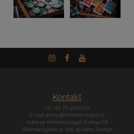
Kontakt
Tlf: +46 70-9792007
E-mail: jimmy@kortleksbolaget.se
Adresse: Kortleksbolaget Sverige AB
Båtsmansgatan 15, 566 35 Habo, Sverige