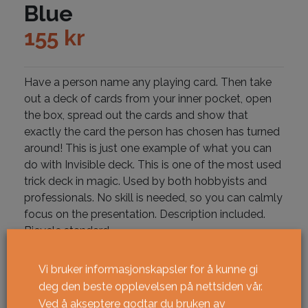
Blue
155
kr
Have a person name any playing card. Then take
out a deck of cards from your inner pocket, open
the box, spread out the cards and show that
exactly the card the person has chosen has turned
around! This is just one example of what you can
do with Invisible deck. This is one of the most used
trick deck in magic. Used by both hobbyists and
professionals. No skill is needed, so you can calmly
focus on the presentation. Description included.
Bicycle standard.
Vi bruker informasjonskapsler for å kunne gi
På lager
deg den beste opplevelsen på nettsiden vår.
Invisible Deck Bicycle - Blue antall
Ved å akseptere godtar du bruken av
KJØPE