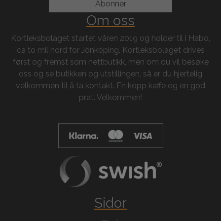
Om oss
Kortleksbolaget startet våren 2019 og holder til i Habo,
ca to mil nord for Jönköping. Kortleksbolaget drives
først og fremst som nettbutikk, men om du vil besøke
oss og se butikken og utstillingen, så er du hjertelig
velkommen til å ta kontakt. En kopp kaffe og en god
prat. Velkommen!
Sidor