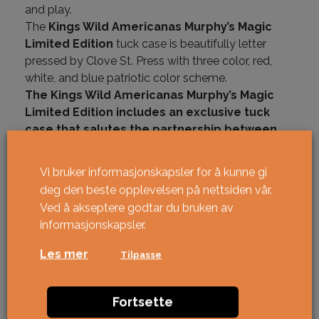
and play.
The
Kings Wild Americanas Murphy’s Magic
Limited Edition
tuck case is beautifully letter
pressed by Clove St. Press with three color, red,
white, and blue patriotic color scheme.
The Kings Wild Americanas Murphy’s Magic
Limited Edition includes an exclusive tuck
case that salutes the partnership between
Murphy’s Magic and Kings Wild, using Murphy’s
blue as the background and gold as the
Vi bruker informasjonskapsler for å kunne gi
boarder.
deg den beste opplevelsen på nettsiden vår.
Ved å akseptere godtar du bruken av
På lager
informasjonskapsler.
Kings Wild Americanas MM Limited Edition antall
Les mer
KJØPE
Tilpasse
Fortsette