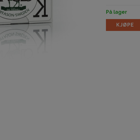
På lager
Offason Anglo 
KJØPE