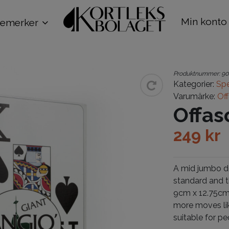
Min konto
remerker
Produktnummer:
90
Kategorier:
Spe
Varumärke:
Of
Offas
249
kr
A mid jumbo de
standard and t
9cm x 12.75cm.
more moves lik
suitable for pe