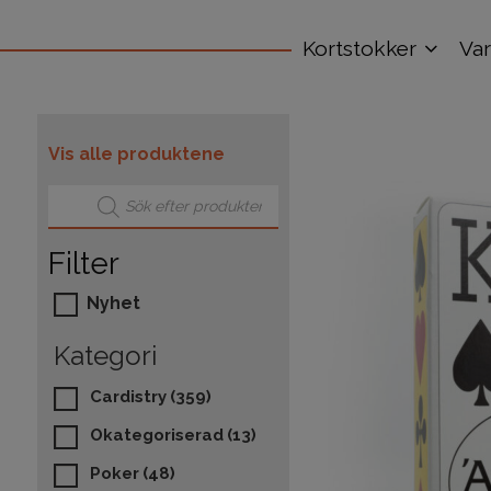
Kortstokker
Va
Vis alle produktene
Products search
Filter
Nyhet
Kategori
Cardistry
(359)
Okategoriserad
(13)
Poker
(48)