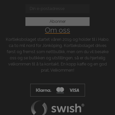
Om oss
Kortleksbolaget startet våren 2019 og holder til i Habo,
ca to mil nord for Jönköping. Kortleksbolaget drives
først og fremst som nettbutikk, men om du vil besøke
oss og se butikken og utstillingen, så er du hjertelig
velkommen til å ta kontakt. En kopp kaffe og en god
prat. Velkommen!