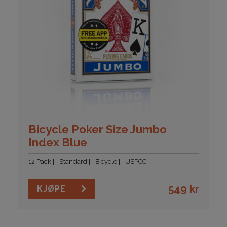
Bicycle Poker Size Jumbo
Index Blue
12 Pack
Standard
Bicycle
USPCC
549
kr
KJØPE