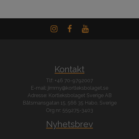
Kontakt
Tlf: +46 70-9792007
E-mail: jimmy@kortleksbolaget.se
Adresse: Kortleksbolaget Sverige AB
Båtsmansgatan 15, 566 35 Habo, Sverige
Org nr: 559275-3403
Nyhetsbrev