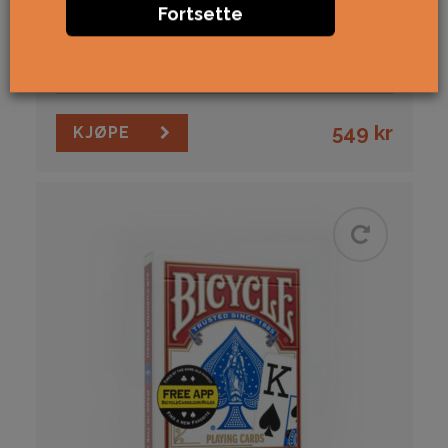
Bicycle Bridge Size 12pk
Fortsette
Red/Blue
12 Pack
Standard
Bicycle
USPCC
549
kr
KJØPE