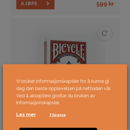
599
kr
KJØPE
Vi bruker informasjonskapsler for å kunne gi
deg den beste opplevelsen på nettsiden vår.
Ved å akseptere godtar du bruken av
informasjonskapsler.
Les mer
Tilpasse