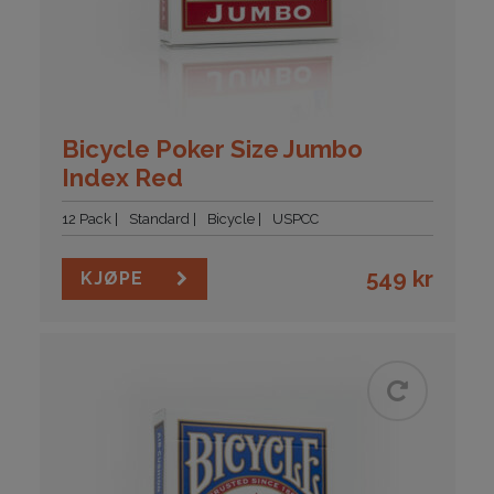
Bicycle Poker Size Jumbo
Index Red
12 Pack
Standard
Bicycle
USPCC
549
kr
KJØPE