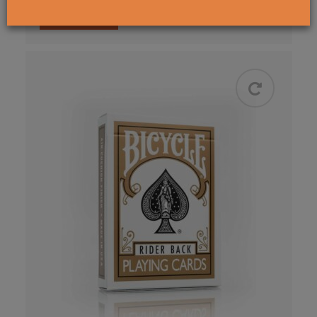
199
kr
KÖP