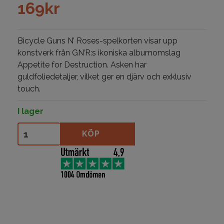
169
kr
Bicycle Guns N’ Roses-spelkorten visar upp
konstverk från GN’R:s ikoniska albumomslag
Appetite for Destruction. Asken har
guldfoliedetaljer, vilket ger en djärv och exklusiv
touch.
I lager
Bicycle Guns N´Roses mängd
KÖP