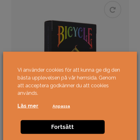
Vi använder cookies för att kunna ge dig den
bästa upplevelsen på vår hemsida. Genom
att acceptera godkänner du att cookies
används.
Läs mer
Anpassa
Bicycle Spectrum
Fortsätt
Special, lyx & limited
Trolleri
Bicycle
USPCC