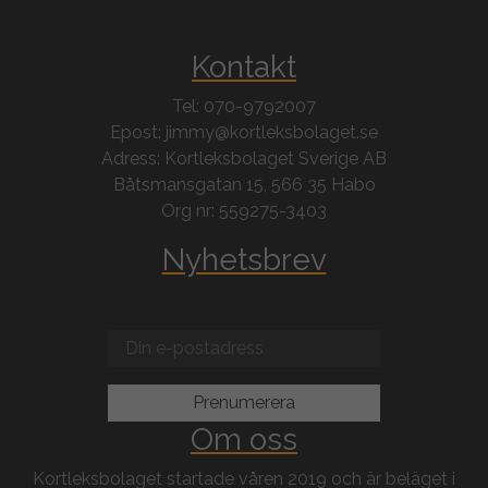
Kontakt
Tel: 070-9792007
Epost: jimmy@kortleksbolaget.se
Adress: Kortleksbolaget Sverige AB
Båtsmansgatan 15, 566 35 Habo
Org nr: 559275-3403
Nyhetsbrev
Om oss
Kortleksbolaget startade våren 2019 och är beläget i