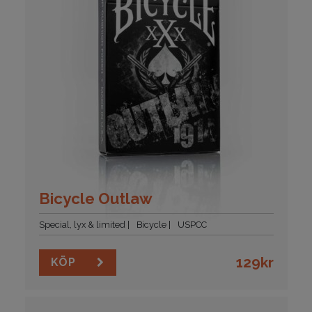
Bicycle Outlaw
Special, lyx & limited
Bicycle
USPCC
129
kr
KÖP