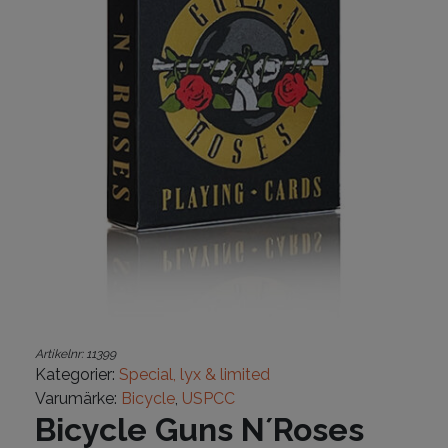
Artikelnr:
11399
Kategorier:
Special, lyx & limited
Varumärke:
Bicycle
,
USPCC
Bicycle Guns N´Roses