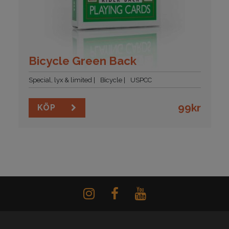
Bicycle Green Back
Special, lyx & limited
Bicycle
USPCC
99
kr
KÖP