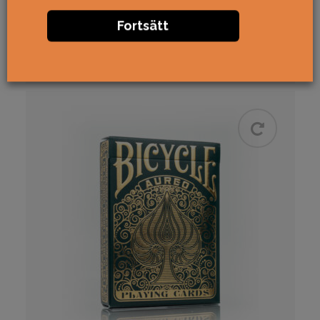
Special, lyx & limited
Bicycle
USPCC
Fortsätt
99
kr
KÖP