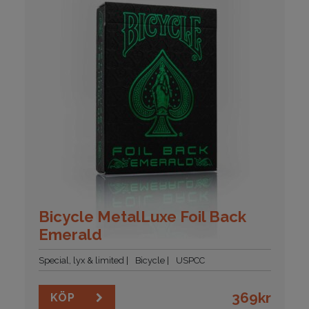
Bicycle MetalLuxe Foil Back
Emerald
Special, lyx & limited
Bicycle
USPCC
369
kr
KÖP