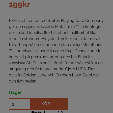
199
kr
Exklusivt från United States Playing Card Company
ger den egenutvecklade MetalLuxe ™ -teknologin
dessa kort idealisk flexibilitet och hållbarhet lika
med en standard Bicycle. Tryckt med äkta metall
för att uppnå en bländande glans. Varje MetalLuxe
™ -kort visar skinande ljus och färg. Denna kortlek
är tryckt på premiumkartong och har Bicycles
klassiska Air-Cushion ™ -finish för att säkerställa en
långvarig och felfri prestanda. Gjord i USA. Finns
också i Golden Luxe och Crimson Luxe. Se bilder
och film nedan.
I lager
Bicycle Metal Luxe Red mängd
KÖP