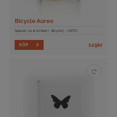
Bicycle Aureo
Special, lyx & limited
Bicycle
USPCC
129
kr
KÖP