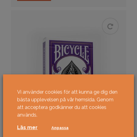
Vi använder cookies för att kunna ge dig den
bästa upplevelsen på vår hemsida. Genom
att acceptera godkänner du att cookies
används.
Läs mer
Anpassa
Bicycle Violet Back