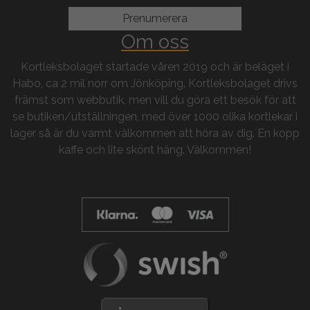
Om oss
Kortleksbolaget startade våren 2019 och är beläget i
Habo, ca 2 mil norr om Jönköping. Kortleksbolaget drivs
främst som webbutik, men vill du göra ett besök för att
se butiken/utställningen, med över 1000 olika kortlekar i
lager så är du varmt välkommen att höra av dig. En kopp
kaffe och lite skönt häng. Välkommen!