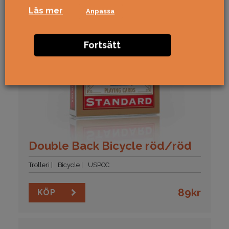
Läs mer
Anpassa
Fortsätt
Double Back Bicycle röd/röd
Trolleri
Bicycle
USPCC
89
kr
KÖP