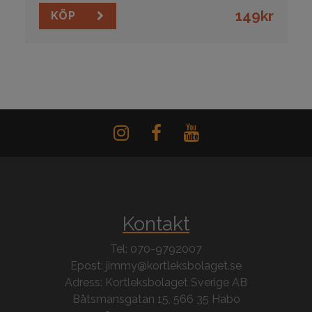
149
kr
KÖP
Kontakt
Tel: 070-9792007
Epost: jimmy@kortleksbolaget.se
Adress: Kortleksbolaget Sverige AB
Båtsmansgatan 15, 566 35 Habo