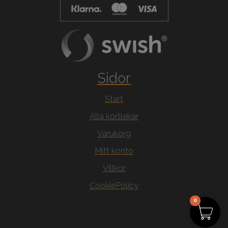
Sidor
Start
Alla kortlekar
Varukorg
Mitt konto
Villkor
CookiePolicy
0