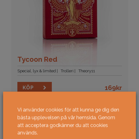
Tycoon Red
Special, lyx & limited
Trolleri
Theory11
169
kr
KÖP
Vi använder cookies för att kunna ge dig den
bästa upplevelsen på vår hemsida. Genom
att acceptera godkänner du att cookies
används.