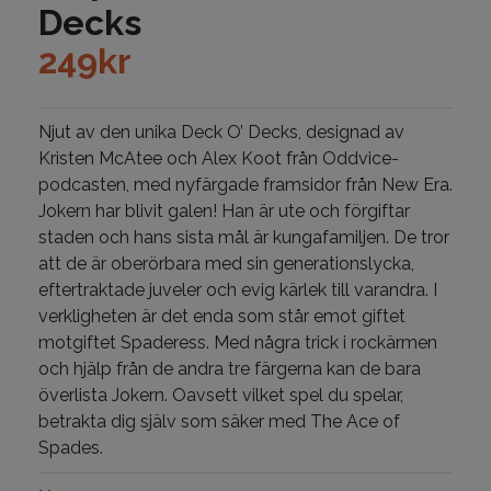
Decks
249
kr
Njut av den unika Deck O’ Decks, designad av
Kristen McAtee och Alex Koot från Oddvice-
podcasten, med nyfärgade framsidor från New Era.
Jokern har blivit galen!
Han är ute och förgiftar
staden och hans sista mål är kungafamiljen.
De tror
att de är oberörbara med sin generationslycka,
eftertraktade juveler och evig kärlek till varandra.
I
verkligheten är det enda som står emot giftet
motgiftet Spaderess.
Med några trick i rockärmen
och hjälp från de andra tre färgerna kan de bara
överlista Jokern.
Oavsett vilket spel du spelar,
betrakta dig själv som säker med The Ace of
Spades.