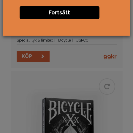
Fortsätt
Bicycle Violet Back
Special, lyx & limited
Bicycle
USPCC
99
kr
KÖP