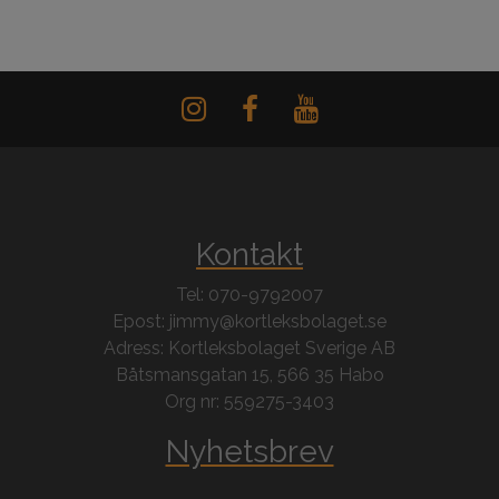
Kontakt
Tel: 070-9792007
Epost: jimmy@kortleksbolaget.se
Adress: Kortleksbolaget Sverige AB
Båtsmansgatan 15, 566 35 Habo
Org nr: 559275-3403
Nyhetsbrev