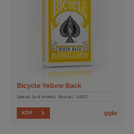
Bicycle Yellow Back
Special, lyx & limited
Bicycle
USPCC
99
kr
KÖP