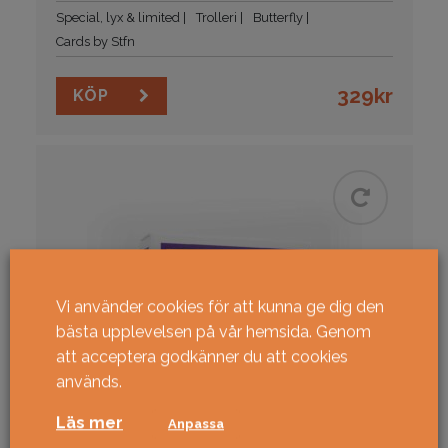
Special, lyx & limited
Trolleri
Butterfly
Cards by Stfn
329
kr
KÖP
Vi använder cookies för att kunna ge dig den
bästa upplevelsen på vår hemsida. Genom
att acceptera godkänner du att cookies
används.
Läs mer
Anpassa