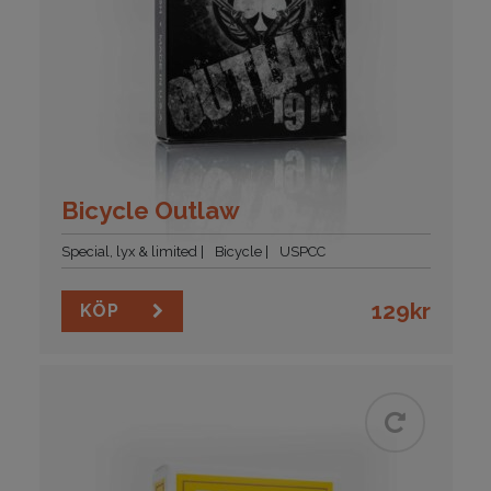
Bicycle Outlaw
Special, lyx & limited
Bicycle
USPCC
129
kr
KÖP