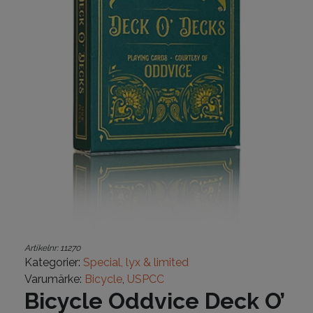
Artikelnr:
11270
Kategorier:
Special, lyx & limited
Varumärke:
Bicycle
,
USPCC
Bicycle Oddvice Deck O’