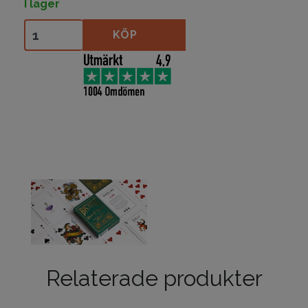
I lager
Bicycle Oddvice Deck O' Decks mängd
KÖP
Relaterade produkter