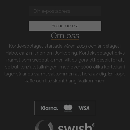
Om oss
Kortleksbolaget startade våren 2019 och är beläget i
Habo, ca 2 mil norr om Jönköping. Kortleksbolaget drivs
främst som webbutik, men vill du göra ett besök för att
se butiken/utställningen, med över 1000 olika kortlekar i
lager så är du varmt välkommen att höra av dig. En kopp
kaffe och lite skönt häng. Välkommen!