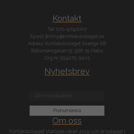
Kontakt
Tel: 070-9792007
Epost: jimmy@kortleksbolaget.se
Adress: Kortleksbolaget Sverige AB
Båtsmansgatan 15, 566 35 Habo
Org nr: 559275-3403
Nyhetsbrev
Om oss
Kortleksbolaget startade våren 2019 och är beläget i