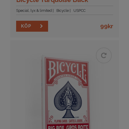
Special, lyx & limited
Bicycle
USPCC
99
kr
KÖP