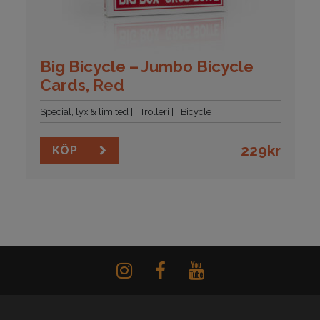
Big Bicycle – Jumbo Bicycle
Cards, Red
Special, lyx & limited
Trolleri
Bicycle
229
kr
KÖP