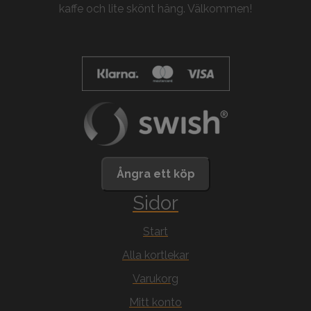
kaffe och lite skönt häng. Välkommen!
Ångra ett köp
Sidor
Start
Alla kortlekar
Varukorg
Mitt konto