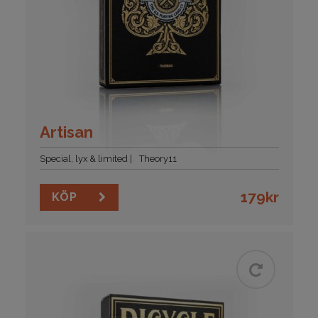
Artisan
Special, lyx & limited
Theory11
179
kr
KÖP