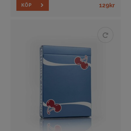
129
kr
KÖP