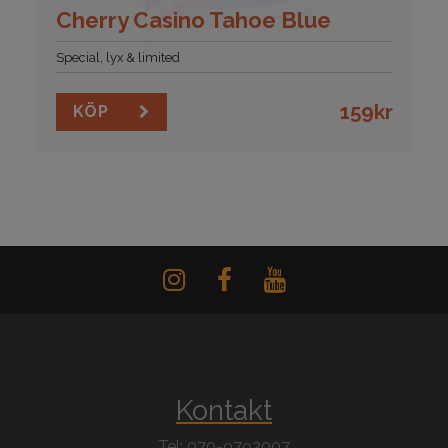
Cherry Casino Tahoe Blue
Special, lyx & limited
159
kr
KÖP
Kontakt
Tel: 070-9792007