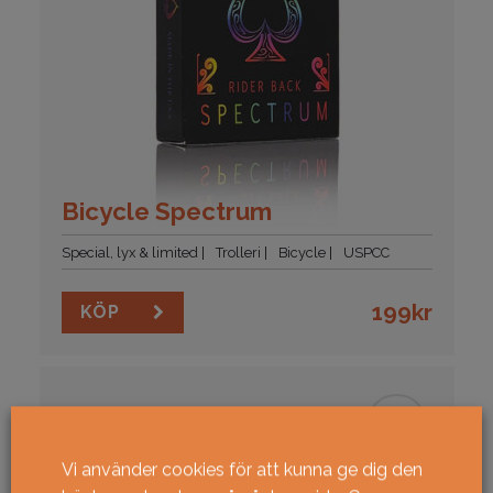
Bicycle Spectrum
Special, lyx & limited
Trolleri
Bicycle
USPCC
199
kr
KÖP
Vi använder cookies för att kunna ge dig den