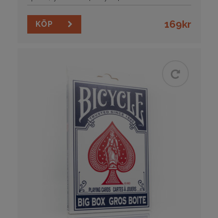
169
kr
KÖP