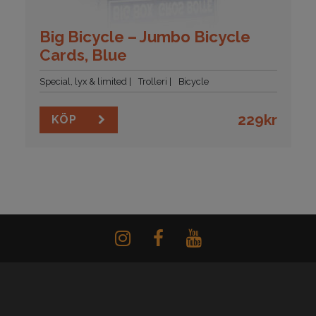
Big Bicycle – Jumbo Bicycle
Cards, Blue
Special, lyx & limited
Trolleri
Bicycle
229
kr
KÖP