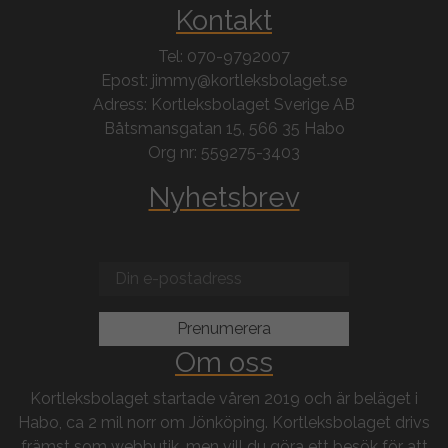
Kontakt
Tel: 070-9792007
Epost: jimmy@kortleksbolaget.se
Adress: Kortleksbolaget Sverige AB
Båtsmansgatan 15, 566 35 Habo
Org nr: 559275-3403
Nyhetsbrev
Om oss
Kortleksbolaget startade våren 2019 och är beläget i
Habo, ca 2 mil norr om Jönköping. Kortleksbolaget drivs
främst som webbutik, men vill du göra ett besök för att