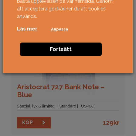
bästa upplevelsen på vår hemsida. Genom
att acceptera godkänner du att cookies
används.
Läs mer
Anpassa
Fortsätt
Aristocrat 727 Bank Note –
Blue
Special, lyx & limited
Standard
USPCC
129
kr
KÖP