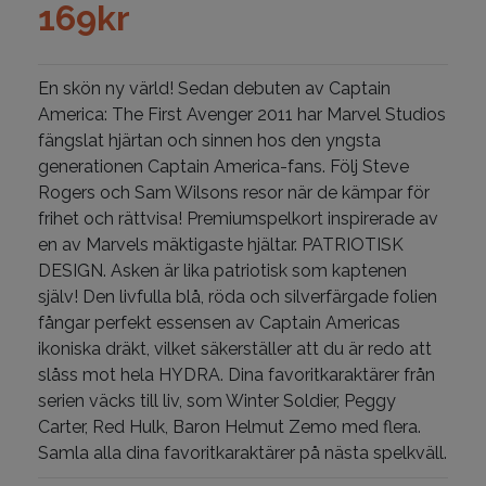
169
kr
En skön ny värld! Sedan debuten av Captain
America: The First Avenger 2011 har Marvel Studios
fängslat hjärtan och sinnen hos den yngsta
generationen Captain America-fans. Följ Steve
Rogers och Sam Wilsons resor när de kämpar för
frihet och rättvisa! Premiumspelkort inspirerade av
en av Marvels mäktigaste hjältar. PATRIOTISK
DESIGN. Asken är lika patriotisk som kaptenen
själv! Den livfulla blå, röda och silverfärgade folien
fångar perfekt essensen av Captain Americas
ikoniska dräkt, vilket säkerställer att du är redo att
slåss mot hela HYDRA. Dina favoritkaraktärer från
serien väcks till liv, som Winter Soldier, Peggy
Carter, Red Hulk, Baron Helmut Zemo med flera.
Samla alla dina favoritkaraktärer på nästa spelkväll.