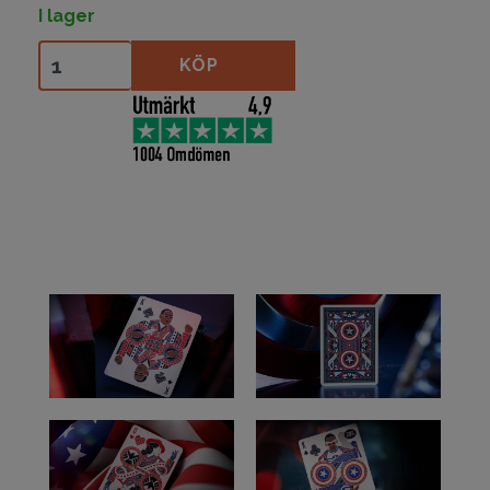
I lager
Captain America mängd
KÖP