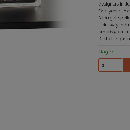
designers inklu
Ovdiyenko, Exp
Midnight spelko
Thirdway Indus
cm x 6,9 cm x 
Kortlek ingår in
I lager
Carat X1 Disp