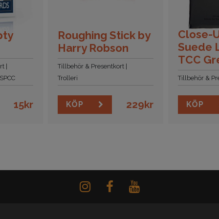
Close-
pty
Roughing Stick by
Suede 
Harry Robson
TCC Gr
rt
Tillbehör & Presentkort
SPCC
Trolleri
Tillbehör & Pr
15
kr
229
kr
KÖP
KÖP