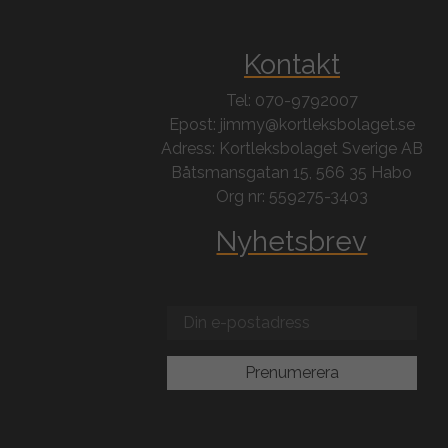
Kontakt
Tel: 070-9792007
Epost: jimmy@kortleksbolaget.se
Adress: Kortleksbolaget Sverige AB
Båtsmansgatan 15, 566 35 Habo
Org nr: 559275-3403
Nyhetsbrev