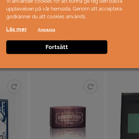
Vi använder cookies för att kunna ge dig den bästa
upplevelsen på vår hemsida. Genom att acceptera
godkänner du att cookies används.
Läs mer
Anpassa
Fortsätt
Relaterade produ