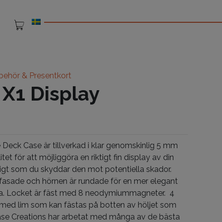
lbehör & Presentkort
 X1 Display
e Deck Case är tillverkad i klar genomskinlig 5 mm
litet för att möjliggöra en riktigt fin display av din
digt som du skyddar den mot potentiella skador.
fasade och hörnen är rundade för en mer elegant
la. Locket är fäst med 8 neodymiummagneter. 4
ed lim som kan fästas på botten av höljet som
Case Creations har arbetat med många av de bästa