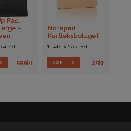
Up Pad
Large –
Notepad
een
Kortleksbolaget
esentkort
Tillbehör & Presentkort
599
kr
25
kr
KÖP