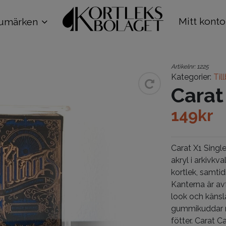
Mitt konto
umärken
Artikelnr:
1225
Kategorier:
Til
Carat
149
kr
Carat X1 Singl
akryl i arkivkva
kortlek, samti
Kanterna är av
look och käns
gummikuddar m
fötter. Carat 