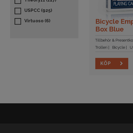
Theory11
(127)
USPCC
(925)
Bicycle Em
Virtuoso
(6)
Box Blue
Tillbehör & Presentko
Trolleri
Bicycle
U
KÖP