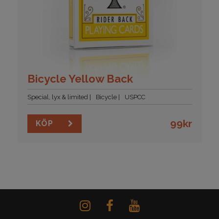
Bicycle Yellow Back
Special, lyx & limited
Bicycle
USPCC
99
kr
KÖP