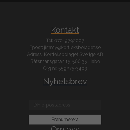
Kontakt
Tel: 070-9792007
Epost: jimmy@kortleksbolaget.se
Adress: Kortleksbolaget Sverige AB
Båtsmansgatan 15, 566 35 Habo
Org nr: 559275-3403
Nyhetsbrev
Om oss