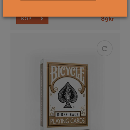
Special, lyx & limited
Bicycle
USPCC
89
kr
KÖP