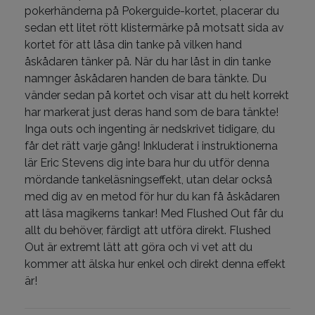
pokerhänderna på Pokerguide-kortet, placerar du
sedan ett litet rött klistermärke på motsatt sida av
kortet för att låsa din tanke på vilken hand
åskådaren tänker på. När du har låst in din tanke
namnger åskådaren handen de bara tänkte. Du
vänder sedan på kortet och visar att du helt korrekt
har markerat just deras hand som de bara tänkte!
Inga outs och ingenting är nedskrivet tidigare, du
får det rätt varje gång! Inkluderat i instruktionerna
lär Eric Stevens dig inte bara hur du utför denna
mördande tankeläsningseffekt, utan delar också
med dig av en metod för hur du kan få åskådaren
att läsa magikerns tankar! Med Flushed Out får du
allt du behöver, färdigt att utföra direkt. Flushed
Out är extremt lätt att göra och vi vet att du
kommer att älska hur enkel och direkt denna effekt
är!