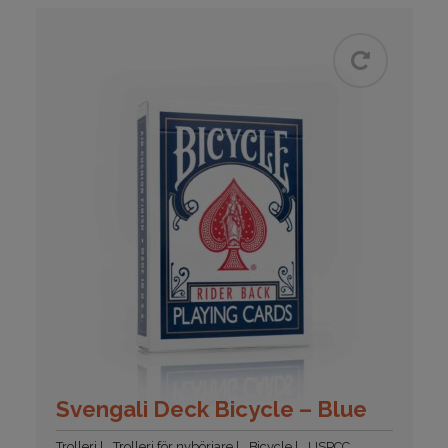
Svengali Deck Bicycle – Blue
Trolleri
Trolleri för nybörjare
Bicycle
USPCC