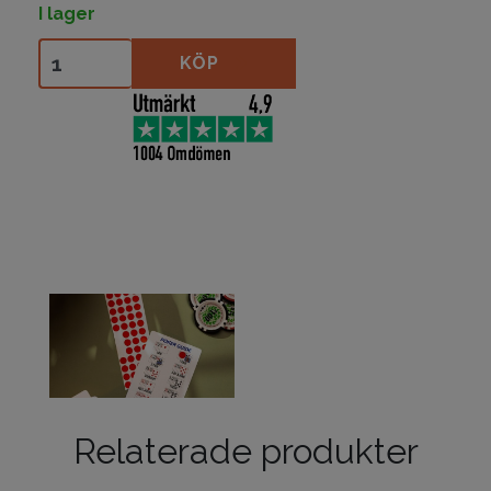
I lager
Flushed Out mängd
KÖP
Relaterade produkter