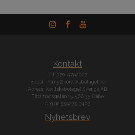
Kontakt
Tel: 070-9792007
Epost: jimmy@kortleksbolaget.se
Adress: Kortleksbolaget Sverige AB
Båtsmansgatan 15, 566 35 Habo
Org nr: 559275-3403
Nyhetsbrev