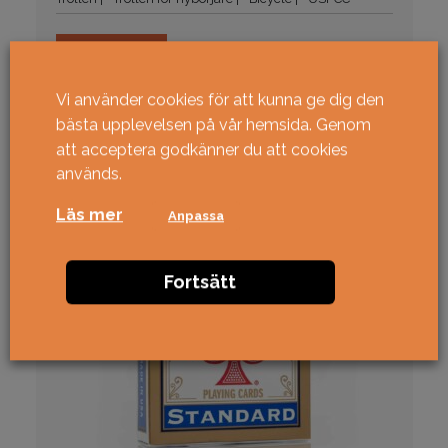
149
kr
KÖP
Vi använder cookies för att kunna ge dig den
bästa upplevelsen på vår hemsida. Genom
att acceptera godkänner du att cookies
används.
Läs mer
Anpassa
Fortsätt