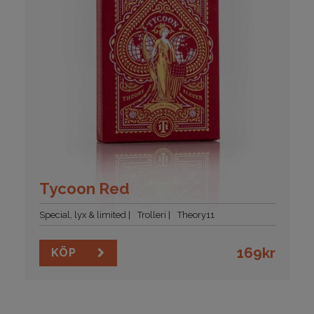
Tycoon Red
Special, lyx & limited
Trolleri
Theory11
169
kr
KÖP