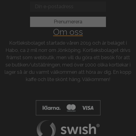
Om oss
Kortleksbolaget startade våren 2019 och är beläget i
Habo, ca 2 mil norr om Jönköping. Kortleksbolaget drivs
främst som webbutik, men vill du göra ett besök för att
se butiken/utställningen, med över 1000 olika kortlekar i
lager så är du varmt välkommen att höra av dig. En kopp
kaffe och lite skönt häng. Välkommen!