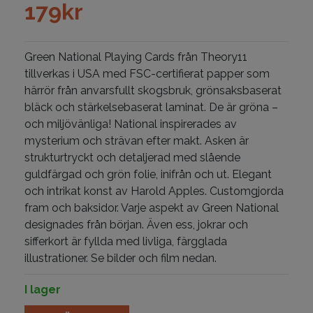
179
kr
Green National Playing Cards från Theory11
tillverkas i USA med FSC-certifierat papper som
härrör från anvarsfullt skogsbruk, grönsaksbaserat
bläck och stärkelsebaserat laminat. De är gröna –
och miljövänliga!
National inspirerades av
mysterium och strävan efter makt.
Asken är
strukturtryckt och detaljerad med slående
guldfärgad och grön folie, inifrån och ut.
Elegant
och intrikat konst av Harold Apples. Customgjorda
fram och baksidor.
Varje aspekt av Green National
designades från början.
Även ess, jokrar och
sifferkort är fyllda med livliga, färgglada
illustrationer. Se bilder och film nedan.
I lager
Green National mängd