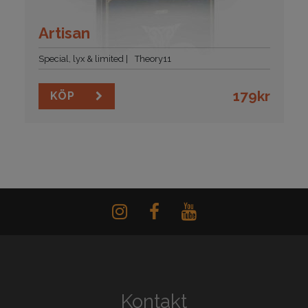
Artisan
Special, lyx & limited
Theory11
179
kr
KÖP
Kontakt