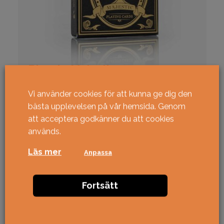
Bicycle Majestic
Special, lyx & limited
Bicycle
Elite
USPCC
Vi använder cookies för att kunna ge dig den
bästa upplevelsen på vår hemsida. Genom
159
kr
KÖP
att acceptera godkänner du att cookies
används.
Läs mer
Anpassa
Fortsätt