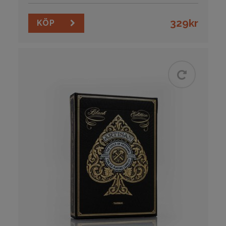
329
kr
KÖP