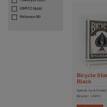
Theory11
(127)
USPCC
(925)
Virtuoso
(6)
Bicycle St
Black
Special, lyx & limited
Bicycle
USPCC