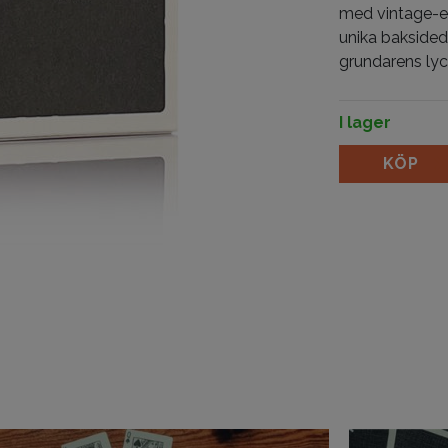
med vintage-es
unika baksided
grundarens ly
I lager
Logo 597 by J
KÖP