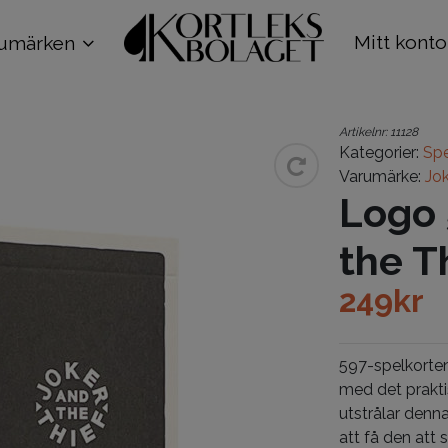
Mitt konto
umärken
Artikelnr:
11128
Kategorier:
Spe
Varumärke:
Jok
Logo 
the T
249
kr
597-spelkorten
med det praktis
utstrålar denn
att få den att