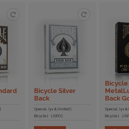
Bicycle
andard
Bicycle Silver
MetalLu
Back
Back G
Special, lyx & limited
Special, lyx &
Bicycle
USPCC
Bicycle
US