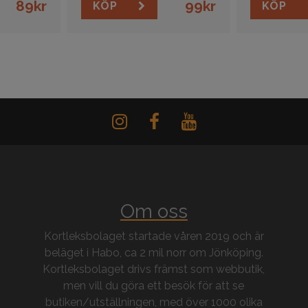
89
kr
99
kr
KÖP
KÖP
Om oss
Kortleksbolaget startade våren 2019 och är
beläget i Habo, ca 2 mil norr om Jönköping.
Kortleksbolaget drivs främst som webbutik,
men vill du göra ett besök för att se
butiken/utställningen, med över 1000 olika