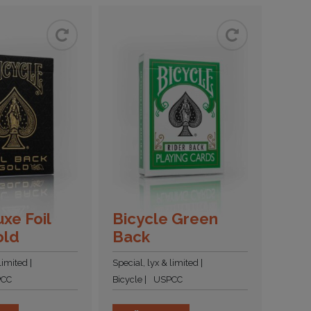
xe Foil
Bicycle Green
old
Back
 limited
Special, lyx & limited
PCC
Bicycle
USPCC