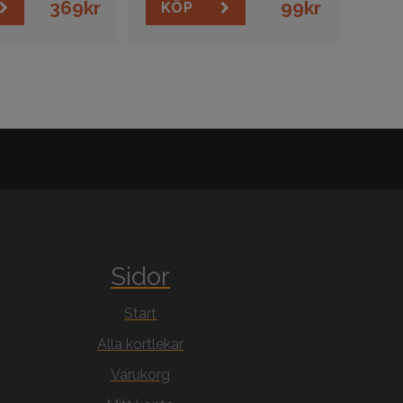
369
kr
99
kr
KÖP
Sidor
Start
Alla kortlekar
Varukorg