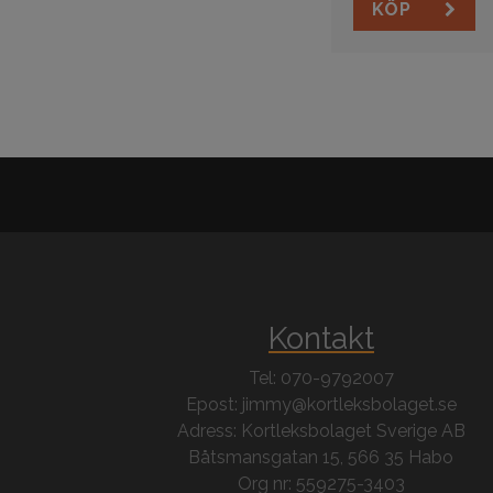
KÖP
Kontakt
Tel: 070-9792007
Epost: jimmy@kortleksbolaget.se
Adress: Kortleksbolaget Sverige AB
Båtsmansgatan 15, 566 35 Habo
Org nr: 559275-3403