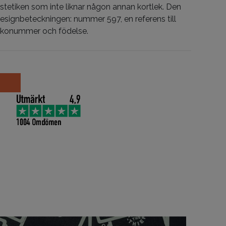
tetiken som inte liknar någon annan kortlek. Den
esignbeteckningen: nummer 597, en referens till
ckonummer och födelse.
oker and the Thief mängd