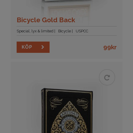
Bicycle Gold Back
Special, lyx & limited
Bicycle
USPCC
99
kr
KÖP