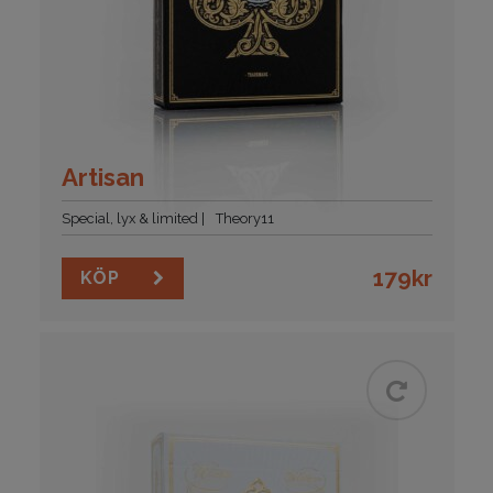
Artisan
Special, lyx & limited
Theory11
179
kr
KÖP