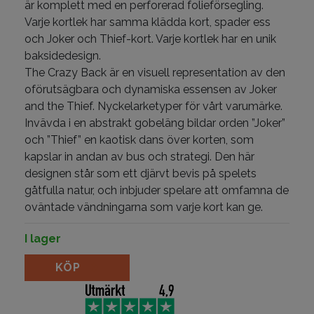
är komplett med en perforerad folieförsegling.
Varje kortlek har samma klädda kort, spader ess
och Joker och Thief-kort. Varje kortlek har en unik
baksidedesign.
The Crazy Back är en visuell representation av den
oförutsägbara och dynamiska essensen av Joker
and the Thief. Nyckelarketyper för vårt varumärke.
Invävda i en abstrakt gobeläng bildar orden ”Joker”
och ”Thief” en kaotisk dans över korten, som
kapslar in andan av bus och strategi. Den här
designen står som ett djärvt bevis på spelets
gåtfulla natur, och inbjuder spelare att omfamna de
oväntade vändningarna som varje kort kan ge.
I lager
Joker and the Thief - Crazy Back mängd
KÖP