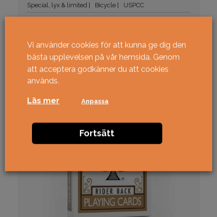
Special, lyx & limited
Bicycle
USPCC
369
kr
KÖP
Vi använder cookies för att kunna ge dig den
bästa upplevelsen på vår hemsida. Genom
att acceptera godkänner du att cookies
används.
Läs mer
Anpassa
Fortsätt