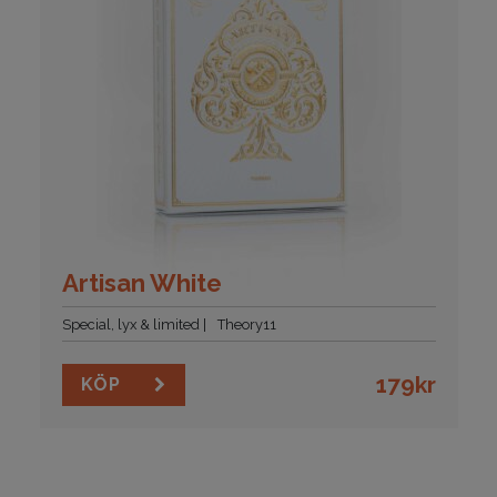
Artisan White
Special, lyx & limited
Theory11
179
kr
KÖP