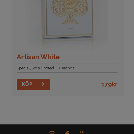
Artisan White
Special, lyx & limited
Theory11
179
kr
KÖP