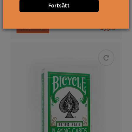
Bicycle Majestic
Fortsätt
Special, lyx & limited
Bicycle
Elite
USPCC
159
kr
KÖP