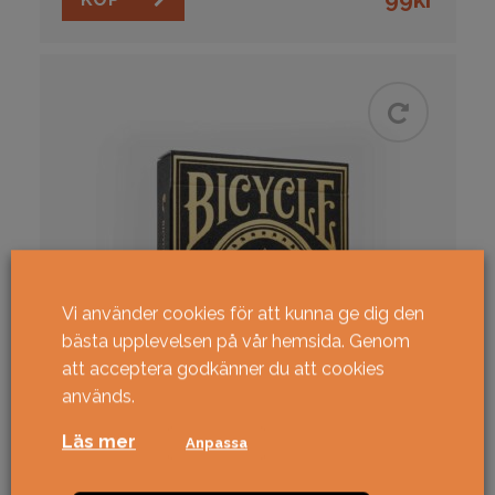
Vi använder cookies för att kunna ge dig den
bästa upplevelsen på vår hemsida. Genom
att acceptera godkänner du att cookies
används.
Läs mer
Anpassa