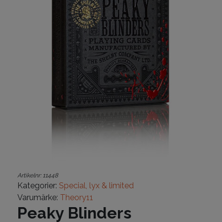
Artikelnr:
11448
Kategorier:
Special, lyx & limited
Varumärke:
Theory11
Peaky Blinders