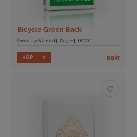
Bicycle Green Back
Special, lyx & limited
Bicycle
USPCC
99
kr
KÖP