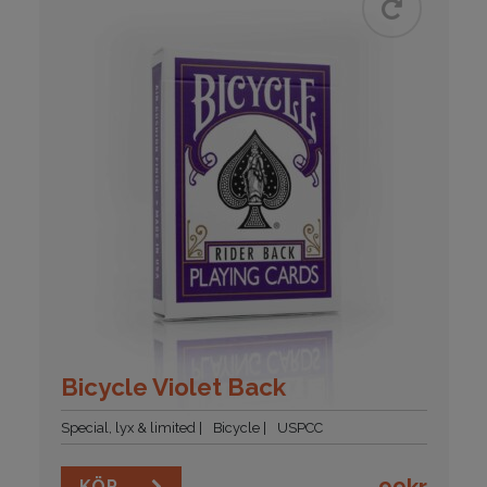
Bicycle Violet Back
Special, lyx & limited
Bicycle
USPCC
99
kr
KÖP