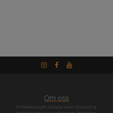
Om oss
Kortleksbolaget startade våren 2019 och är