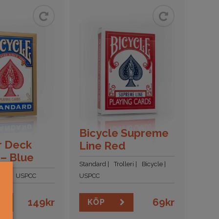
Bicycle Supreme
r Deck
Line Red
 – Blue
Standard
Trolleri
Bicycle
cle
USPCC
USPCC
149
kr
69
kr
KÖP