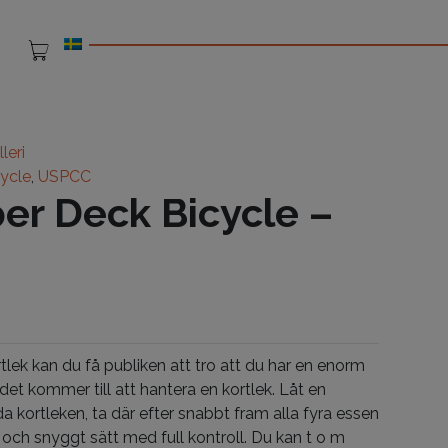
leri
cycle
,
USPCC
per Deck Bicycle –
lek kan du få publiken att tro att du har en enorm
 det kommer till att hantera en kortlek. Låt en
a kortleken, ta där efter snabbt fram alla fyra essen
 och snyggt sätt med full kontroll. Du kan t o m