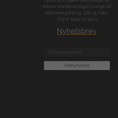
Epost: jimmy@kortleksbolaget.se
Adress: Kortleksbolaget Sverige AB
Båtsmansgatan 15, 566 35 Habo
Org nr: 559275-3403
Nyhetsbrev