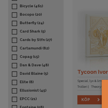
Bicycle
(461)
Bocopo
(20)
Butterfly
(24)
Card Shark
(5)
Cards by Stfn
(27)
Cartamundi
(82)
Copag
(15)
Dan & Dave
(48)
Tycoon Ivo
David Blaine
(5)
Special, lyx & limited
Elite
(8)
Trolleri
Theory11
Ellusionist
(45)
EPCC
(21)
KÖP
Fontaine
(58)