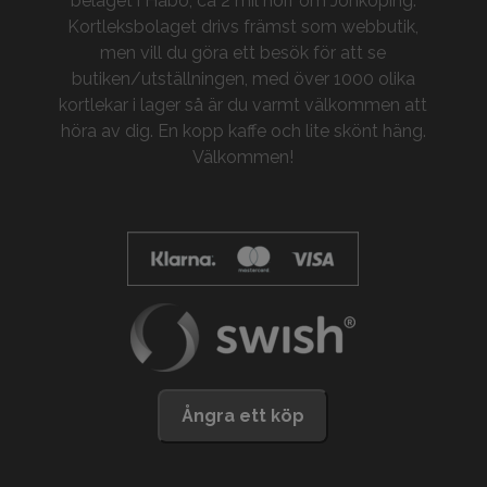
beläget i Habo, ca 2 mil norr om Jönköping.
Kortleksbolaget drivs främst som webbutik,
men vill du göra ett besök för att se
butiken/utställningen, med över 1000 olika
kortlekar i lager så är du varmt välkommen att
höra av dig. En kopp kaffe och lite skönt häng.
Välkommen!
Ångra ett köp