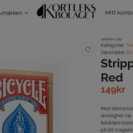
Mitt konto
umärken
Artikelnr:
205
Kategorier:
Trol
Varumärke:
Bi
Strip
Red
149
kr
Med denna kort
skicklighet när
åskådare bland
på ett magiskt