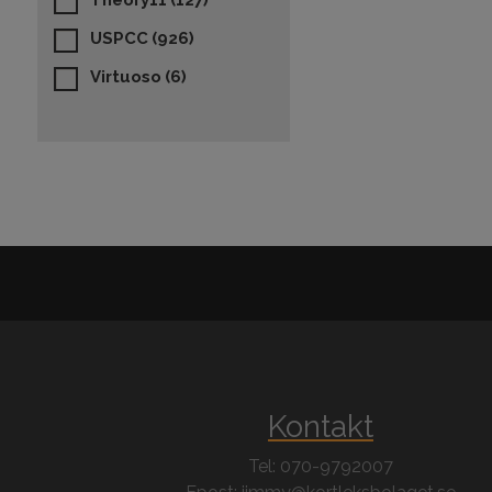
Theory11
(127)
USPCC
(926)
Virtuoso
(6)
Kontakt
Tel: 070-9792007