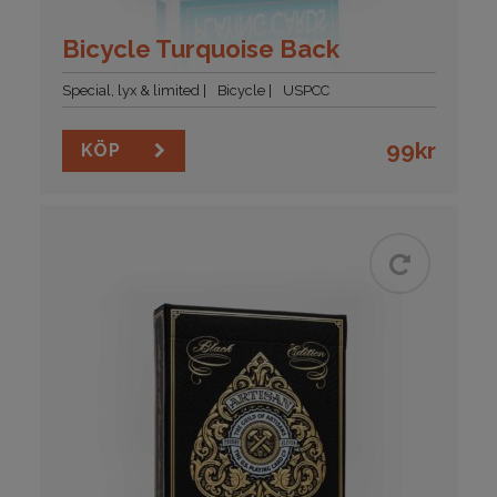
Bicycle Turquoise Back
Special, lyx & limited
Bicycle
USPCC
99
kr
KÖP