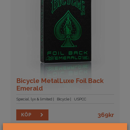
Bicycle MetalLuxe Foil Back
Emerald
Special, lyx & limited
Bicycle
USPCC
369
kr
KÖP