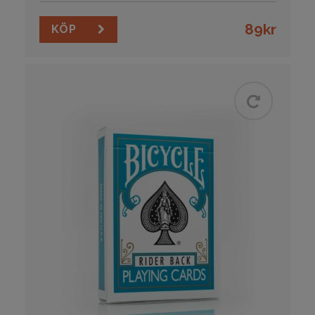
89
kr
KÖP