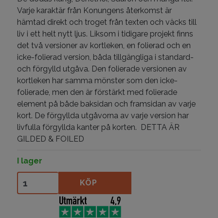
Varje karaktär från Konungens återkomst är
hämtad direkt och troget från texten och väcks till
liv i ett helt nytt ljus. Liksom i tidigare projekt finns
det två versioner av kortleken, en folierad och en
icke-folierad version, båda tillgängliga i standard-
och förgylld utgåva. Den folierade versionen av
kortleken har samma mönster som den icke-
folierade, men den är förstärkt med folierade
element på både baksidan och framsidan av varje
kort. De förgyllda utgåvorna av varje version har
livfulla förgyllda kanter på korten. DETTA ÄR
GILDED & FOILED
I lager
The Lord of the Rings - Return of the King Foiled & Gi
KÖP