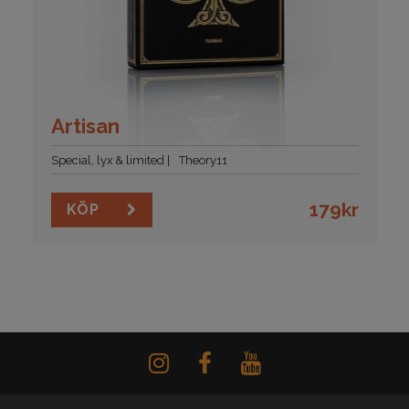
Artisan
Special, lyx & limited
Theory11
179
kr
KÖP