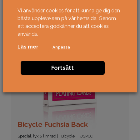
Vi använder cookies för att kunna ge dig den
bästa upplevelsen på vår hemsida. Genom
att acceptera godkänner du att cookies
används.
Läs mer
Anpassa
Fortsätt
Bicycle Fuchsia Back
Special, lyx & limited
Bicycle
USPCC