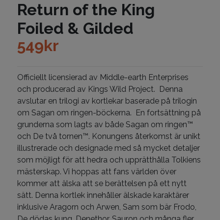
Return of the King
Foiled & Gilded
549
kr
Officiellt licensierad av Middle-earth Enterprises
och producerad av Kings Wild Project. Denna
avslutar en trilogi av kortlekar baserade på trilogin
om Sagan om ringen-böckerna. En fortsättning på
grunderna som lagts av både Sagan om ringen™
och De två tornen™. Konungens återkomst är unikt
illustrerade och designade med så mycket detaljer
som möjligt för att hedra och upprätthålla Tolkiens
mästerskap. Vi hoppas att fans världen över
kommer att älska att se berättelsen på ett nytt
sätt. Denna kortlek innehåller älskade karaktärer
inklusive Aragorn och Arwen, Sam som bär Frodo,
De dödas kung, Denethor, Sauron och många fler.