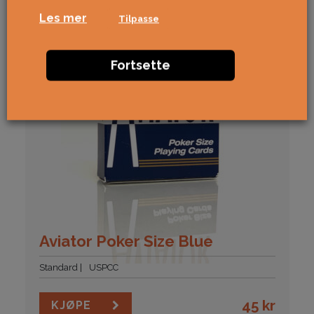
Les mer
Tilpasse
Fortsette
Aviator Poker Size Blue
Standard
USPCC
45
kr
KJØPE