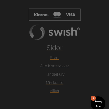
Sidor
Start
Alle Kortstokker
Handlekurv
Min konto
Vilkår
0