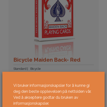
Bicycle Maiden Back- Red
Standard
Bicycle
89
kr
KJØPE
Vi bruker informasjonskapsler for å kunne gi
deg den beste opplevelsen på nettsiden vår.
Ved å akseptere godtar du bruken av
informasjonskapsler.