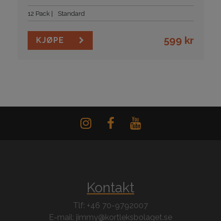
12 Pack
Standard
599
kr
KJØPE
Kontakt
Tlf: +46 70-9792007
E-mail: jimmy@kortleksbolaget.se