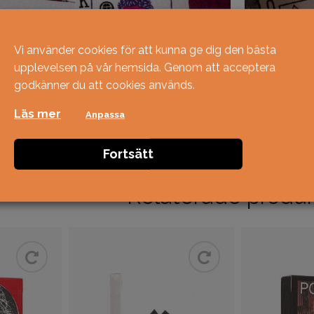
Vi använder cookies för att kunna ge dig den bästa
upplevelsen på vår hemsida. Genom att acceptera
godkänner du att cookies används.
Läs mer
Anpassa
Fortsätt
Relaterade produ