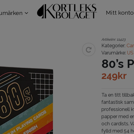
Mitt konto
umärken
Artikelnr:
11423
Kategorier:
Car
Varumärke:
US
80’s 
249
kr
Ta en titt till
fantastisk sam
professionell 
papper med en 
och cardists. V
fylld med 54 h