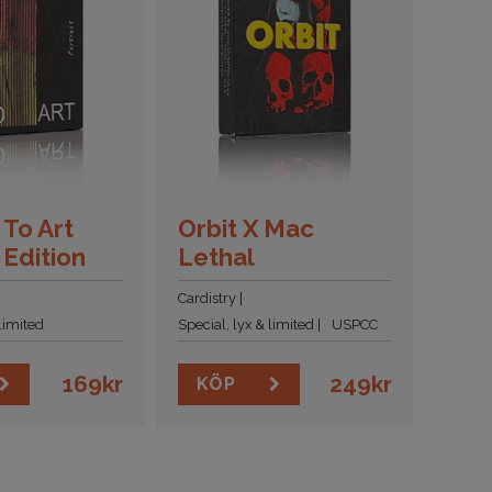
 To Art
Orbit X Mac
 Edition
Lethal
Cardistry
 limited
Special, lyx & limited
USPCC
169
kr
249
kr
KÖP