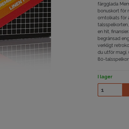
färgglada Memp
bonuskort för ma
omtolkats för a
talsspelkorten
en hit, finansie
begränsad engå
verkligt retrok
du utför magi, 
80-talsspelkor
I lager
80's Playing 