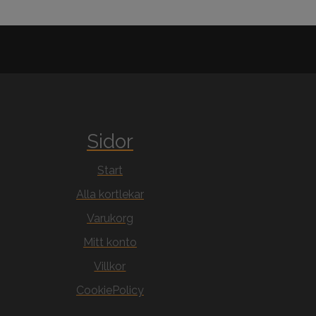
Sidor
Start
Alla kortlekar
Varukorg
Mitt konto
Villkor
CookiePolicy