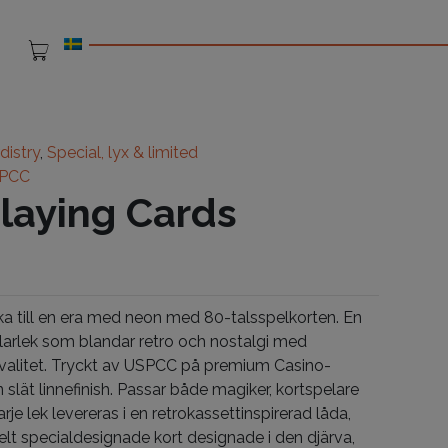
distry
,
Special, lyx & limited
PCC
Playing Cards
baka till en era med neon med 80-talsspelkorten. En
larlek som blandar retro och nostalgi med
kvalitet. Tryckt av USPCC på premium Casino-
slät linnefinish. Passar både magiker, kortspelare
arje lek levereras i en retrokassettinspirerad låda,
elt specialdesignade kort designade i den djärva,