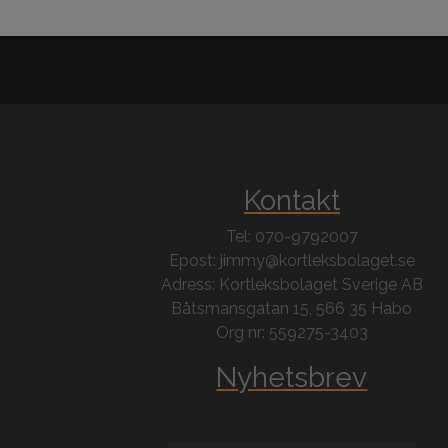
Kontakt
Tel: 070-9792007
Epost: jimmy@kortleksbolaget.se
Adress: Kortleksbolaget Sverige AB
Båtsmansgatan 15, 566 35 Habo
Org nr: 559275-3403
Nyhetsbrev