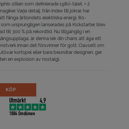
his-stilen som definierade 1980-talet. + 2
giker. Varje detalj, från index till jokrar, har
tt fånga årtiondets elektriska energi. 80-
, som ursprungligen lanserades på Kickstarter, blev
rad till 300 % på rekordtid. Nu tillgänglig i en
ngsupplaga, är denna lek din chans att äga ett
onstverk innan det försvinner för gott. Oavsett om
utövar kortspel eller bara beundrar designen, ger
ten en explosion av nostalgi.
Cards mängd
KÖP