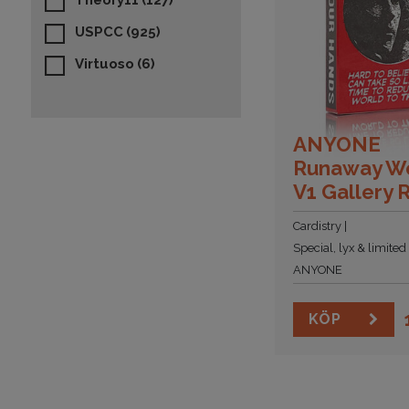
Theory11
(127)
USPCC
(925)
Virtuoso
(6)
ANYONE
Runaway W
V1 Gallery 
Cardistry
Special, lyx & limited
ANYONE
KÖP